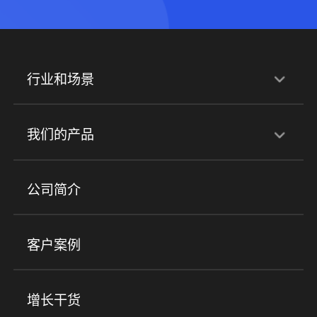
行业和场景
行业解决方案
我们的产品
培训机构
职业技能培训
兴趣培训
产品
公司简介
金融行业
政企行业
企业服务
小程序商城
ERP
企微SCRM
美业培训
快消零售
社区团购
客户案例
社群圈子
企学院
海外版eLink
私域电商
餐饮行业
服装行业
心理机构
增长干货