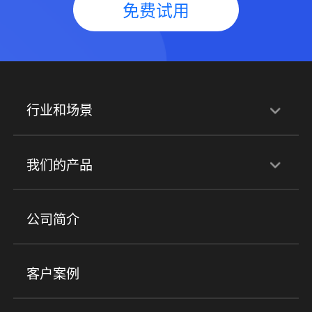
免费试用
行业和场景
行业解决方案
我们的产品
培训机构
职业技能培训
兴趣培训
产品
公司简介
金融行业
政企行业
企业服务
小程序商城
ERP
企微SCRM
美业培训
快消零售
社区团购
客户案例
社群圈子
企学院
海外版eLink
私域电商
餐饮行业
服装行业