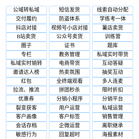
公域转私域
短信发货
线索自动分配
交付履约
防盗体系
学练考一体
抖店对接
视频号小店对接
薯店卖货
B站卖货
公众号卖货
训练营
圈子
证书
题库
专栏
教务管理
私域实时带货
私域实时销转
电商带货
互动答疑
邀请达人榜
热卖氛围
抽奖互动
红包
全终端观看
多人连麦
拉流、推流
拼团秒杀
限时折扣
优惠券
分销小程序
分销平台
裂变获客
用户运营
私域运营
客户画像
客户标签
销售管理
会话存档
企微运营
离职继承
敏感行为
回复超时
海报素材