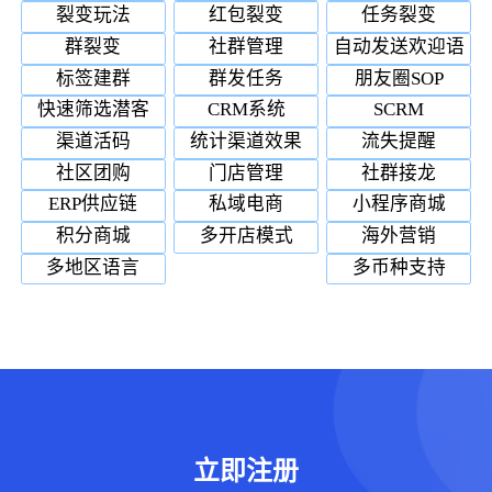
裂变玩法
红包裂变
任务裂变
群裂变
社群管理
自动发送欢迎语
标签建群
群发任务
朋友圈SOP
快速筛选潜客
CRM系统
SCRM
渠道活码
统计渠道效果
流失提醒
社区团购
门店管理
社群接龙
ERP供应链
私域电商
小程序商城
积分商城
多开店模式
海外营销
多地区语言
多币种支持
立即注册