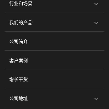
行业和场景
行业解决方案
我们的产品
培训机构
职业技能培训
兴趣培训
产品
公司简介
金融行业
政企行业
企业服务
小程序商城
ERP
企微SCRM
美业培训
快消零售
社区团购
客户案例
社群圈子
企学院
海外版eLink
私域电商
餐饮行业
服装行业
心理机构
增长干货
场景
公司地址
全域获客
私域运营
交付履约