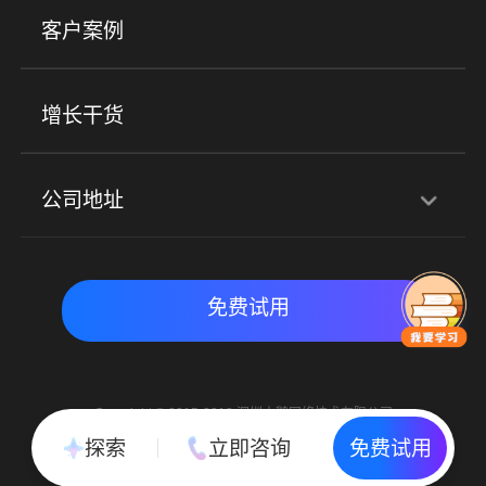
美业培训
快消零售
社区团购
客户案例
社群圈子
企学院
海外版eLink
私域电商
餐饮行业
服装行业
心理机构
增长干货
场景
公司地址
全域获客
私域运营
交付履约
深圳总部：深圳市南山区粤海街道科兴科学园D3栋7楼
实时私域带货
数字化运营
免费试用
北京地址：北京市朝阳区朝外大街乙6号23层
Copyright © 2015-2018 深圳小鹅网络技术有限公司
All Rights Reserved. 粤ICP备15020529号
探索
立即咨询
免费试用
粤公网安备 44030502002037号