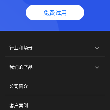
免费试用
行业和场景
行业解决方案
我们的产品
培训机构
职业技能培训
兴趣培训
产品
公司简介
金融行业
政企行业
企业服务
小程序商城
ERP
企微SCRM
美业培训
快消零售
社区团购
客户案例
社群圈子
企学院
海外版eLink