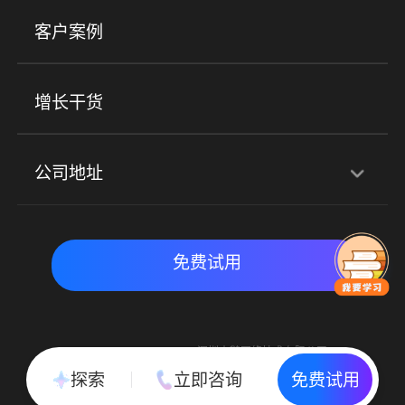
美业培训
快消零售
社区团购
客户案例
社群圈子
企学院
海外版eLink
私域电商
餐饮行业
服装行业
心理机构
增长干货
场景
公司地址
全域获客
私域运营
交付履约
深圳总部：深圳市南山区粤海街道科兴科学园D3栋7楼
实时私域带货
数字化运营
免费试用
北京地址：北京市朝阳区朝外大街乙6号23层
Copyright © 2015-2018 深圳小鹅网络技术有限公司
All Rights Reserved. 粤ICP备15020529号
探索
立即咨询
免费试用
粤公网安备 44030502002037号