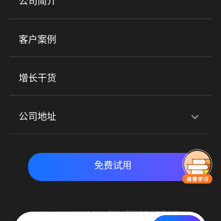
公司简介
金融行业
政企行业
企业服务
小程序商城
ERP
企微SCRM
美业培训
快消零售
社区团购
客户案例
社群圈子
企学院
海外版eLink
私域电商
餐饮行业
服装行业
心理机构
增长干货
场景
公司地址
全域获客
私域运营
交付履约
深圳总部：深圳市南山区粤海街道科兴科学园D3栋7楼
实时私域带货
数字化运营
免费试用
北京地址：北京市朝阳区朝外大街乙6号23层
Copyright © 2015-2018 深圳小鹅网络技术有限公司