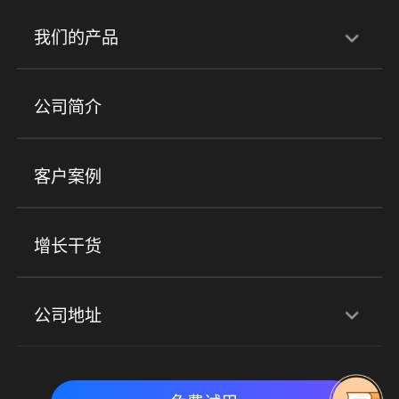
行业解决方案
我们的产品
培训机构
职业技能培训
兴趣培训
产品
公司简介
金融行业
政企行业
企业服务
小程序商城
ERP
企微SCRM
美业培训
快消零售
社区团购
客户案例
社群圈子
企学院
海外版eLink
私域电商
餐饮行业
服装行业
心理机构
增长干货
场景
公司地址
全域获客
私域运营
交付履约
深圳总部：深圳市南山区粤海街道科兴科学园D3栋7楼
实时私域带货
数字化运营