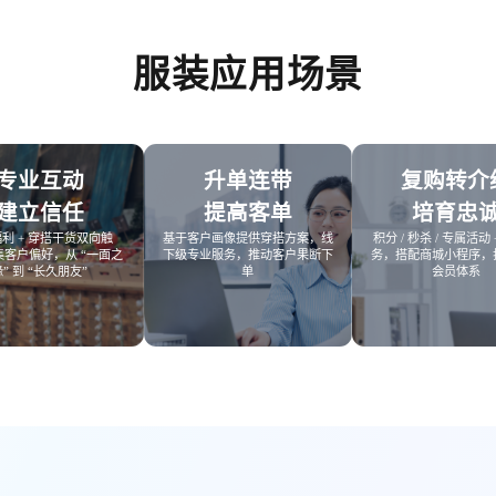
方案
购
私域电商
子
企学院
服装应用场景
”新生态模式”，打破传统
私域电商系统，全链路私域增
粉丝，高品质社群运营
企业培训系统，员工培训、考
决方案
场景解决方案
业
心理机构
营销
私域互动运营一站式解决
心理咨询机构私域获客、标准
专业互动
升单连带
复购转介
营销就用小鹅通
付与用户留存一站式解决方案
建立信任
提高客单
培育忠
利 + 穿搭干货双向触
基于客户画像提供穿搭方案，线
积分 / 秒杀 / 专属活动 +
集客户偏好，从 “一面之
下级专业服务，推动客户果断下
务，搭配商城小程序，
缘” 到 “长久朋友”
单
会员体系