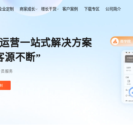
解决方案
企业定制
商家成长
增长干货
客户案例
下
行业报告
老鲍对话标杆客户
运营一站式解决方案
经行业
培训机构
行业资讯
增长干货
、AI+——12000+金融
培训机构私域销转一站式解决
客
私域运营
同选择
客源不断”
号抖音快手工具，流量沉
私域增长利器，助力私域获客/
帮助中心
转化
训
考培机构
会员服务
、用户留存、复购裂变全
考公考研、专升本、出国留学
域带货
数字化运营
站式解决方案
/私域带货/实时互动工具
经营全链路数据洞察，公域私
制
通
蒙
美业连锁
-营期-家校链路闭环，实现
9 年深耕，为美业定义实时互
域新标准
务
政企行业
商城
ERP
私域营销解决方案，提供
为政府机构、事业单位、央国
场景私域开店解决方案
针对私域运营的一站式供应链
工具
提供数字化解决方案