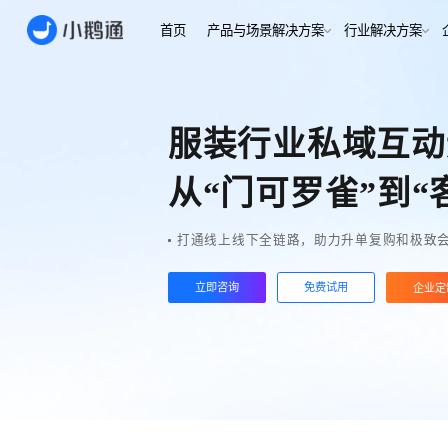
首页
产品与场景解决方案
行业
场景
用户指南
用户指南
服装行业私域互动
金融/财
合规、转化
全域获
客户的共
小鹅通简介
小鹅通简介
从“门可罗雀”到“
打通视频
淀私域
如何做公域转私
如何做公域转私
兴趣培
域
域
打通线上线下全链路，助力升单复购和极致
内容交付
实时私
如何做裂变获客
如何做裂变获客
支持
私域销转
立即咨询
免费试用
如何提升私域复
如何提升私域复
企业定
早教启
购率
购率
小鹅通如何做用
小鹅通如何做用
打通招生
产品
户分层运营
户分层运营
长期增长
如何用小鹅通做
如何用小鹅通做
企业培训
企业培训
企业服
小程序
小鹅通提供哪些
小鹅通提供哪些
企业服务
服务
服务
全行业全
稳定运营