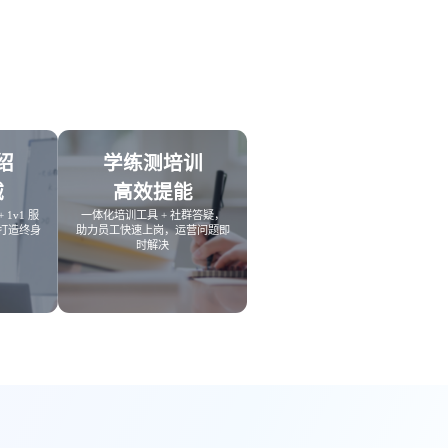
工具
餐饮行业
海外版 eLink
长解
加盟培育、连锁门店管理、企业商
试全
适配出海场景的全新产品，实现海
学院一站式解决方案
外经营闭环
化交
绍
学练测培训
诚
高效提能
 1v1 服
一体化培训工具 + 社群答疑，
打造终身
助力员工快速上岗，运营问题即
时解决