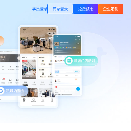
商家登录
载专区
公司简介
学员登录
职业技能培训
方案
打通B站等公域，获客、转化、交付
交付履约
一站式解决方案
培育/
企业公转私、培训履约、私域销
转、一站式解决方案
心理疗愈
等一
连锁心理机构的私域获客、标准化
交付与用户留存、多门店管理工具
域打
运动健身
小
小
动私
打通线上预约-到店履约核心闭环
了
了
快消零售
企微SCRM
企等
私域营销+零售门店，助力私域流量
解决
企业微信私域流量运营、用户管理
高效变现