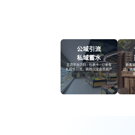
社区团
社群圈
社区团购
深度链接
经营难题
服装行
AI智能
服装行业
公域引流
AI智能
方案
私域蓄水
主流平台活码 / 包裹卡 / 订单有
新客福
礼组合引流，高效沉淀会员资产
达，收