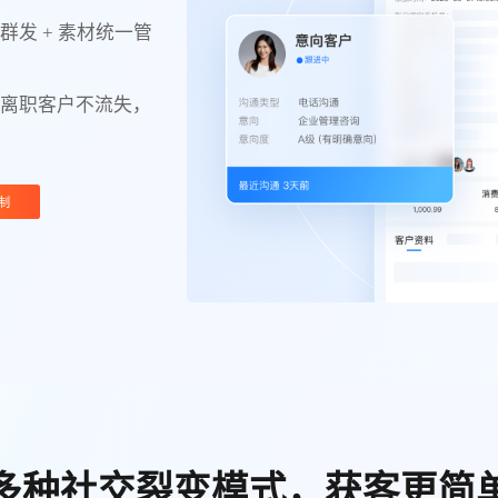
量群发 + 素材统一管
工离职客户不流失，
制
多种社交裂变模式，获客更简