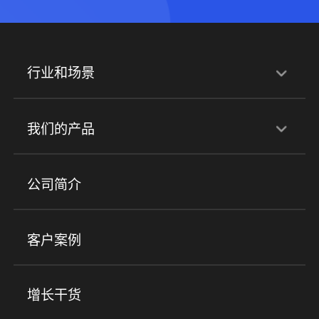
行业和场景
行业解决方案
我们的产品
培训机构
职业技能培训
兴趣培训
产品
公司简介
金融行业
政企行业
企业服务
小程序商城
ERP
企微SCRM
美业培训
快消零售
社区团购
客户案例
社群圈子
企学院
海外版eLink
私域电商
餐饮行业
服装行业
心理机构
增长干货