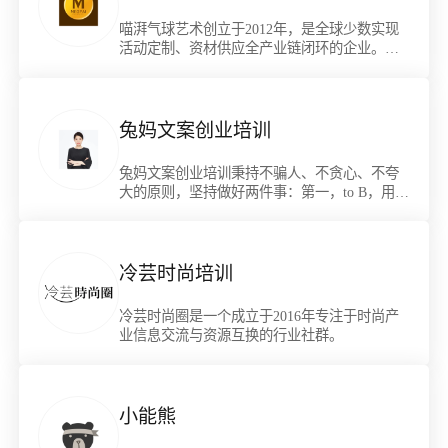
喵湃气球艺术创立于2012年，是全球少数实现
活动定制、资材供应全产业链闭环的企业。持
续研发时尚多元技法，构建覆盖全球的气球艺
术商业生态体系。
兔妈文案创业培训
兔妈文案创业培训秉持不骗人、不贪心、不夸
大的原则，坚持做好两件事：第一，to B，用爆
款产品帮创业者提高订单转化率、突破产品销
量瓶颈。第二，to C，传授打造爆款产品的经验
和方法，帮个人实现收入增长和影响力提升。
冷芸时尚培训
冷芸时尚圈是一个成立于2016年专注于时尚产
业信息交流与资源互换的行业社群。
小能熊