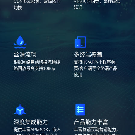
CDN多云部署，故障随时
机型实时同步，毫秒级低
切换
延迟
丝滑流畅
多终端覆盖
根据网络自动切换流畅线
支持H5/APP/小程序/网
路回放最高支持1080p
页/客户端等全终端产品
使用
深度集成能力
产品能力丰富
提供丰富API&SDK，嵌入
丰富营销互动营销能力，