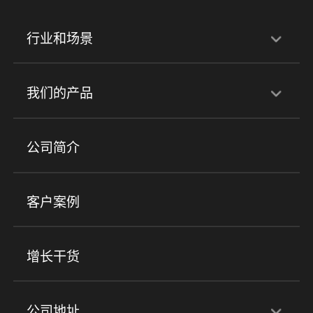
行业和场景
行业解决方案
我们的产品
培训机构
职业技能培训
兴趣培训
产品
公司简介
金融行业
政企行业
企业服务
小程序商城
ERP
企微SCRM
美业培训
快消零售
社区团购
客户案例
社群圈子
企学院
海外版eLink
私域电商
餐饮行业
服装行业
心理机构
增长干货
场景
公司地址