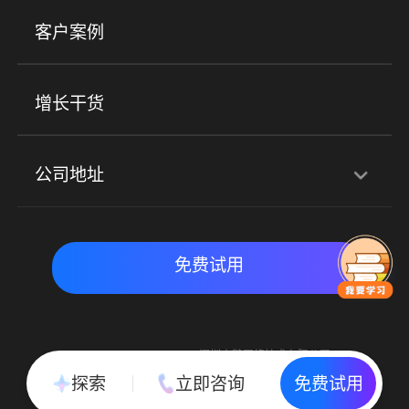
美业培训
快消零售
社区团购
客户案例
社群圈子
企学院
海外版eLink
私域电商
餐饮行业
服装行业
心理机构
增长干货
场景
公司地址
全域获客
私域运营
交付履约
深圳总部：深圳市南山区粤海街道科兴科学园D3栋7楼
实时私域带货
数字化运营
免费试用
北京地址：北京市朝阳区朝外大街乙6号23层
Copyright © 2015-2018 深圳小鹅网络技术有限公司
All Rights Reserved. 粤ICP备15020529号
探索
立即咨询
免费试用
粤公网安备 44030502002037号