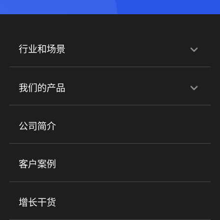
行业和场景
行业解决方案
我们的产品
培训机构
职业技能培训
兴趣培训
产品
公司简介
金融行业
政企行业
企业服务
小程序商城
ERP
企微SCRM
美业培训
快消零售
社区团购
客户案例
社群圈子
企学院
海外版eLink
私域电商
餐饮行业
服装行业
心理机构
增长干货