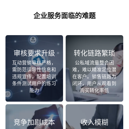
企业服务面临的难题
审核要求升级
转化链路繁琐
互动营销审核严格，
公私域流量整合困
需防范误导性信息和
难，难以精准定位潜
违规宣传，配置培训
在客户。销售链路为
条件测试用户的练习
闭环，用户从观看到
能力
购买转化率低
竞争加剧成本
收入模糊