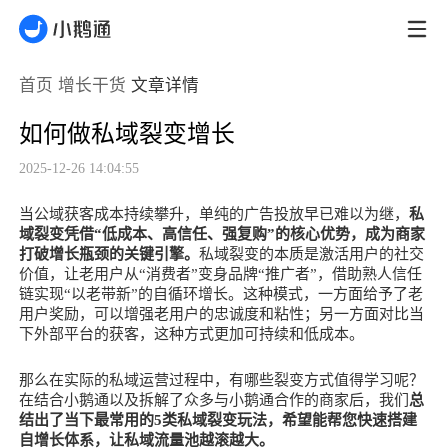
首页
增长干货
文章详情
如何做私域裂变增长
2025-12-26 14:04:55
当公域获客成本持续攀升，单纯的广告投放早已难以为继，
私
域裂变凭借“低成本、高信任、强复购”的核心优势，成为商家
打破增长瓶颈的关键引擎。
私域裂变的本质是激活用户的社交
价值，让老用户从“消费者”变身品牌“推广者”，借助熟人信任
链实现“以老带新”的自循环增长
。
这种模式，一方面给予了老
用户奖
励，可以增强老用户的忠诚度和粘性；另一方面对比当
下外部平台的获客，这种方式更加可持续和低成本。
那么在实际的私域运营过程中，有哪些裂变方式值得学习呢？
在结合小鹅通以及拆解了众多与小鹅通合作的商家后，我们
总
结出了当下最常用的
5
类私域裂变玩法，希望能帮您快速搭建
自增长体系，让私域流量池越滚越大。