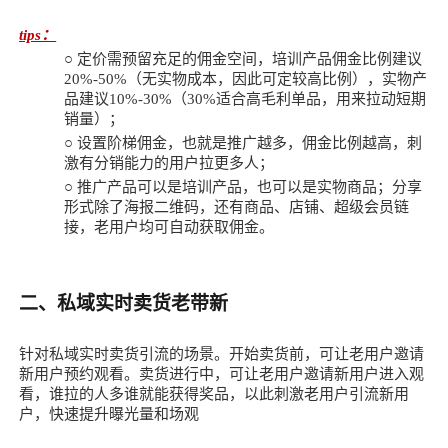
tips：
○
定价需预留充足的佣金空间，培训产品佣金比例建议
20%-50%（无实物成本，因此可定较高比例），实物产
品建议10%-30%（30%适合高毛利单品，用来拉动短期
销量）；
○
设置阶梯佣金，也就是推广越多，佣金比例越高，刺
激有分销能力的用户拉更多人；
○
推广产品可以是培训产品，也可以是实物商品；分享
形式除了海报二维码，还有商品、店铺、超级会员链
接，老用户均可自动获取佣金。
二、私域实时卖货老带新
针对私域实时卖货引流的场景。开始卖货前，可让老用户邀请
新用户预约观看。卖货进行中，可让老用户邀请新用户进入观
看，谁拉的人多谁就能获得奖品，以此刺激老用户引流新用
户，快速提升曝光量和场观