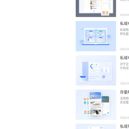
社区团
社群圈
2026-0
社区团购
深度链接
私域
经营难题
私域电
转化复
服装行
AI智能
服装行业
AI智能
方案
2026-0
私域
对于企
升的关
2026-0
存量
当电商
实流量
2026-0
私域