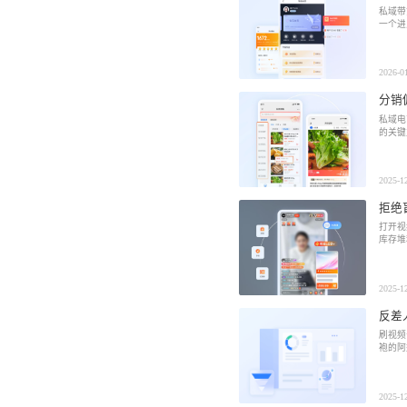
私域带
一个进
2026-0
分销
私域电
的关键
2025-1
拒绝
打开视
库存堆
2025-1
反差
刷视频
袍的阿
2025-1