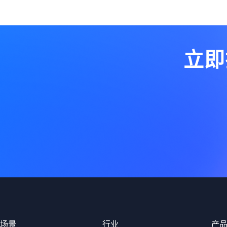
立即
场景
行业
产