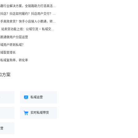
工具
小鹅通兴趣行业解决方案，全链路助力打造高活跃用户生态！
餐饮行业
如何开通抖店？抖店如何履约？抖店用户交付？抖店如何变现？
海外版 eLink
长解
加盟培育、连锁门店管理、企业商
如何在快手高效卖货？快手小店接入小鹅通，转化率直线up！
试全
适配出海场景的全新产品，实现海
学院一站式解决方案
外经营闭环
小鹅通 B 站卖货功能上线：公域引流 + 私域交付闭环，助力商家高效变现！
小鹅通做用户分层运营
公域用户转到私域？
化交
私域裂变增长
升私域复购率、转化率
和方案
客
私域运营
约
实时私域带货
运营