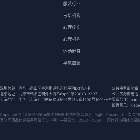
服装行业
考培机构
心理疗愈
心理机构
运动健身
早教启蒙
深圳总部：深圳市南山区粤海街道科兴科学园D3栋7楼
公共事务部邮箱：con
北京地址：北京市朝阳区朝外大街乙6号23层2301B-2307
公共事务部电话：07
上海地址：中国（上海）自由贸易试验区世纪大道1500号1601-A室
渠道合作：partner
投诉意见：xiaoeks
Copyright © 2015-2025 深圳小鹅网络技术有限公司 All Rights Reserved.
粤ICP
互联网药品信息服务资格证书（粤）—经营性—2020—0589
医疗器械网络交易服