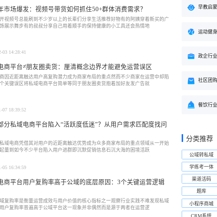
早教启
年市场爆发：视频号带货如何抓住50+群体消费需求？
开视频号总能刷到不少岁以上的长辈们分享生活推荐好物有的阿姨穿着新买的广
饰展示舞步有的叔叔分享自己用着顺手的保持健康的小工具还会热情地
运动健
2-03 14:28:41
政企行
电商平台≠朋友圈卖货：厘清概念边界才能避免运营误区
商因近距离触达用户高复购潜力成为商家布局的重点然而不少商家在运营中却陷
社区团
个关键误区将私域电商平台简单等同于朋友圈卖货抱着加好友发广告就
餐饮行
1-07 18:39:52
部分私域电商平台陷入“活跃度低迷”？从用户需求匹配度找问
分类推荐
私域电商凭借其对用户的近距离触达优势成为众多商家布局的重点领域从一开始
起量到如今不少平台陷入用户进群即沉默促销信息石沉大海的困境活跃
公域转私域
学练考一体
1-05 16:34:59
渠道活码
电商平台用户复购率高于公域的底层原因：3个关键运营逻辑
题库
域复购率是衡量运营成效与用户价值的核心指标之一观察行业实践不难发现私域
小程序商城
用户复购率普遍高于公域平台这一现象并非偶然而是源于两者在运营逻
CRM系统