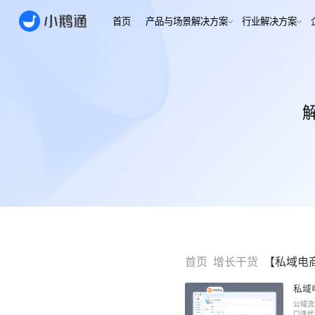
首页
产品与场景解决方案
行业
场景
用户指南
用户指南
金融/财
合规、转化
全域获
客户的共
小鹅通简介
小鹅通简介
打通视频
淀私域
如何做公域转私
如何做公域转私
兴趣培
域
域
内容交付
实时私
如何做裂变获客
如何做裂变获客
支持
私域销转
如何提升私域复
如何提升私域复
早教启
购率
购率
小鹅通如何做用
小鹅通如何做用
打通招生
产品
户分层运营
户分层运营
长期增长
如何用小鹅通做
如何用小鹅通做
首页
增长干货
【私域电
企业培训
企业培训
企业服
小程序
小鹅通提供哪些
小鹅通提供哪些
私域
企业服务
服务
服务
全行业全
公域流
稳定运营
口迭代