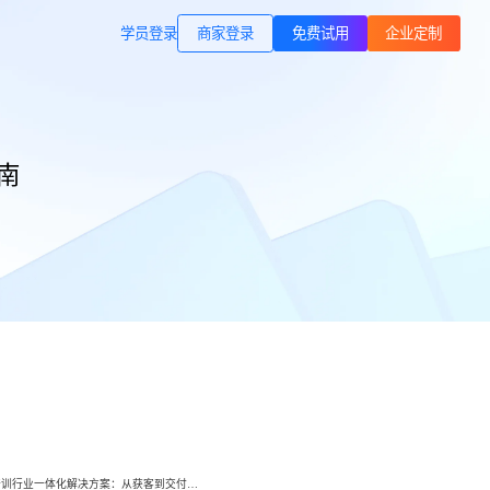
商家登录
载专区
公司简介
学员登录
职业技能培训
南
方案
打通B站等公域，获客、转化、交付
交付履约
一站式解决方案
培育/
企业公转私、培训履约、私域销
转、一站式解决方案
心理疗愈
等一
连锁心理机构的私域获客、标准化
交付与用户留存、多门店管理工具
域打
运动健身
小
小
动私
打通线上预约-到店履约核心闭环
了
了
快消零售
企微SCRM
企等
私域营销+零售门店，助力私域流量
解决
企业微信私域流量运营、用户管理
高效变现
小鹅通培训行业一体化解决方案：从获客到交付，帮你打通增长全链路！