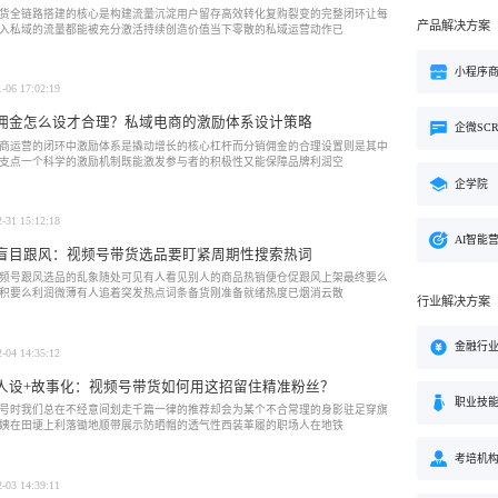
货全链路搭建的核心是构建流量沉淀用户留存高效转化复购裂变的完整闭环让每
产品解决方案
入私域的流量都能被充分激活持续创造价值当下零散的私域运营动作已
小程序
1-06 17:02:19
佣金怎么设才合理？私域电商的激励体系设计策略
企微SC
商运营的闭环中激励体系是撬动增长的核心杠杆而分销佣金的合理设置则是其中
支点一个科学的激励机制既能激发参与者的积极性又能保障品牌利润空
企学院
2-31 15:12:18
AI智能
盲目跟风：视频号带货选品要盯紧周期性搜索热词
频号跟风选品的乱象随处可见有人看见别人的商品热销便仓促跟风上架最终要么
积要么利润微薄有人追着突发热点词条备货刚准备就绪热度已烟消云散
行业解决方案
金融行
2-04 14:35:12
人设+故事化：视频号带货如何用这招留住精准粉丝？
职业技
号时我们总在不经意间划走千篇一律的推荐却会为某个不合常理的身影驻足穿旗
姨在田埂上利落锄地顺带展示防晒帽的透气性西装革履的职场人在地铁
考培机
2-03 14:39:11