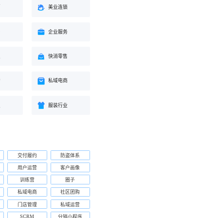
蒙
美业连锁
身
企业服务
业
快消零售
购
私域电商
业
服装行业
交付履约
防盗体系
用户运营
客户画像
训练营
圈子
私域电商
社区团购
门店管理
私域运营
SCRM
分销小程序