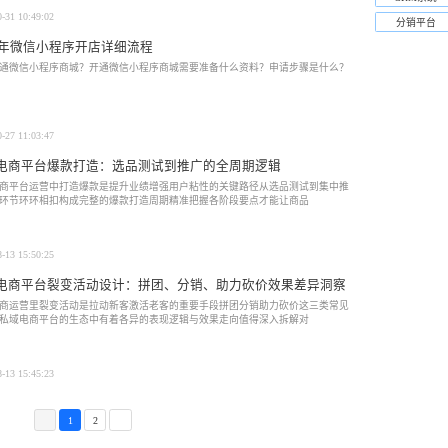
0-31 10:49:02
分销平台
25年微信小程序开店详细流程
通微信小程序商城？开通微信小程序商城需要准备什么资料？申请步骤是什么？
0-27 11:03:47
电商平台爆款打造：选品测试到推广的全周期逻辑
商平台运营中打造爆款是提升业绩增强用户粘性的关键路径从选品测试到集中推
环节环环相扣构成完整的爆款打造周期精准把握各阶段要点才能让商品
8-13 15:50:25
电商平台裂变活动设计：拼团、分销、助力砍价效果差异洞察
商运营里裂变活动是拉动新客激活老客的重要手段拼团分销助力砍价这三类常见
私域电商平台的生态中有着各异的表现逻辑与效果走向值得深入拆解对
8-13 15:45:23
1
2