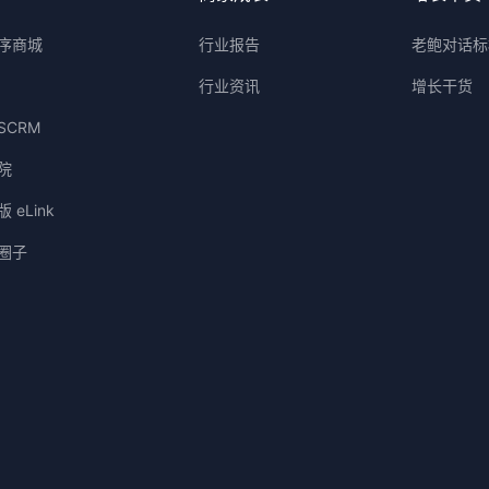
序商城
行业报告
老鲍对话标
行业资讯
增长干货
SCRM
院
 eLink
圈子