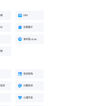
商城
ERP
RM
社群圈子
海外版 eLink
营销
业
培训机构
能培训
兴趣培训
构
心理疗愈