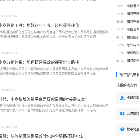
方案
11-27
购
私域电商
10-28
子
企学院
1-14 14:17:13
”新生态模式”，打破传统
私域电商系统，全链路私域增
09-30
粉丝，高品质社群运营
企业培训系统，员工培训、考
电商营销工具：用好这些工具，轻松提升转化
决方案
场景解决方案
12-18
商是通过精细化运营建立与用户的深度连接而高效的营销工具则是打通流量留存
购闭环的关键小鹅通作为功能全面的私域电商平台整合了适配多场景的
01-12
如何用
业
心理机构
营销
12-26
怎么将
私域互动运营一站式解决
心理咨询机构私域获客、标准
营销就用小鹅通
付与用户留存一站式解决方案
12-26
如何做
1-08 10:33:23
01-12
如何提
电商分销体系：如何搭建高效的裂变增长路径
业而言分销体系早已不是简单的业绩拓展途径而是实现用户自然增长业绩持续攀
键引擎小鹅通为分销体系的搭建提供了全方位支撑帮助企业打通从流量
热门产品
场景解决方案
1-08 10:33:22
全域获
时代，电商私域流量平台是穿越周期的“关键支点”
行业的流量红利褪去增量市场趋于饱和存量竞争已从行业共识变成必须面对的现
成本逐年攀升公域平台的规则变动不定用户注意力被无限分散不少电商
交付履
1-07 10:31:30
数字化
带货：从流量沉淀到高效转化的全链路搭建方法