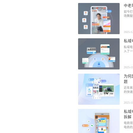
中老
如今打
场舞服
2025-1
私域
私域电
入了一
2025-1
为何
题
近年来
的快速
2025-1
私域
拆解
电商领
电商的