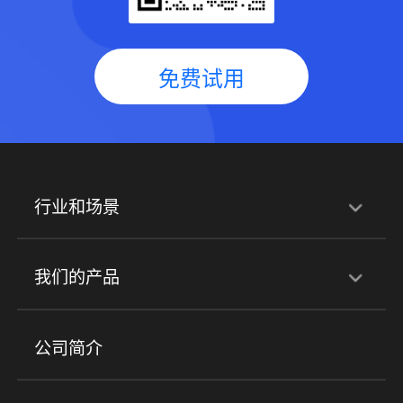
免费试用
行业和场景
行业解决方案
我们的产品
培训机构
职业技能培训
兴趣培训
产品
公司简介
金融行业
政企行业
企业服务
小程序商城
ERP
企微SCRM
美业培训
快消零售
社区团购