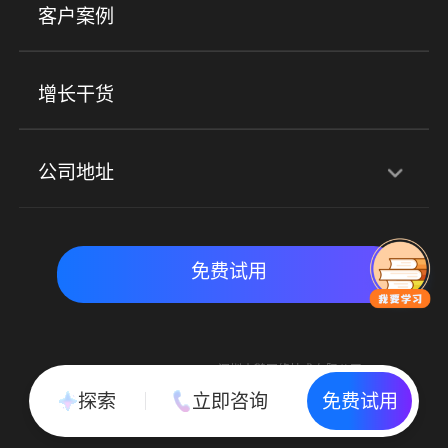
客户案例
社群圈子
企学院
海外版eLink
私域电商
餐饮行业
服装行业
心理机构
增长干货
场景
公司地址
全域获客
私域运营
交付履约
深圳总部：深圳市南山区粤海街道科兴科学园D3栋7楼
实时私域带货
数字化运营
免费试用
北京地址：北京市朝阳区朝外大街乙6号23层
Copyright © 2015-2018 深圳小鹅网络技术有限公司
All Rights Reserved. 粤ICP备15020529号
探索
立即咨询
免费试用
粤公网安备 44030502002037号