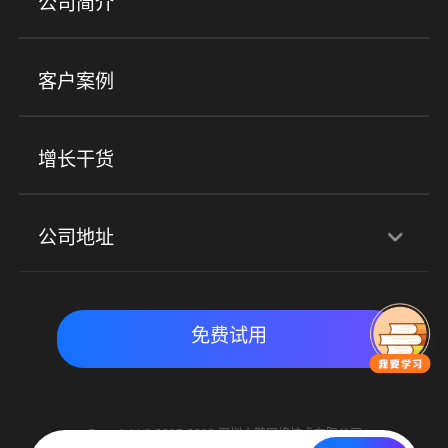
公司简介
金融行业
政企行业
企业服务
小程序商城
ERP
企微SCRM
美业培训
快消零售
社区团购
客户案例
社群圈子
企学院
海外版eLink
私域电商
餐饮行业
服装行业
心理机构
增长干货
场景
公司地址
全域获客
私域运营
交付履约
深圳总部：深圳市南山区粤海街道科兴科学园D3栋7楼
实时私域带货
数字化运营
免费试用
北京地址：北京市朝阳区朝外大街乙6号23层
Copyright © 2015-2018 深圳小鹅网络技术有限公司