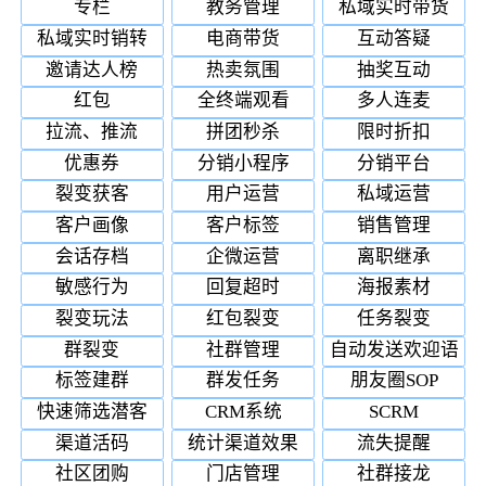
专栏
教务管理
私域实时带货
私域实时销转
电商带货
互动答疑
邀请达人榜
热卖氛围
抽奖互动
红包
全终端观看
多人连麦
拉流、推流
拼团秒杀
限时折扣
优惠券
分销小程序
分销平台
裂变获客
用户运营
私域运营
客户画像
客户标签
销售管理
会话存档
企微运营
离职继承
敏感行为
回复超时
海报素材
裂变玩法
红包裂变
任务裂变
群裂变
社群管理
自动发送欢迎语
标签建群
群发任务
朋友圈SOP
快速筛选潜客
CRM系统
SCRM
渠道活码
统计渠道效果
流失提醒
社区团购
门店管理
社群接龙