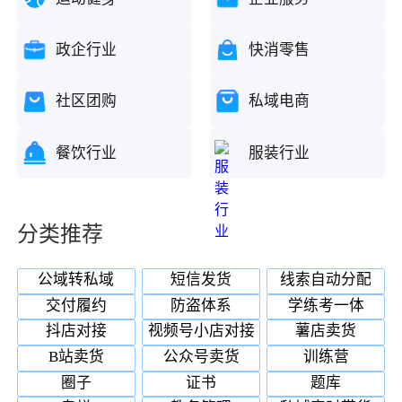
政企行业
快消零售
社区团购
私域电商
餐饮行业
服装行业
分类推荐
公域转私域
短信发货
线索自动分配
交付履约
防盗体系
学练考一体
抖店对接
视频号小店对接
薯店卖货
B站卖货
公众号卖货
训练营
圈子
证书
题库