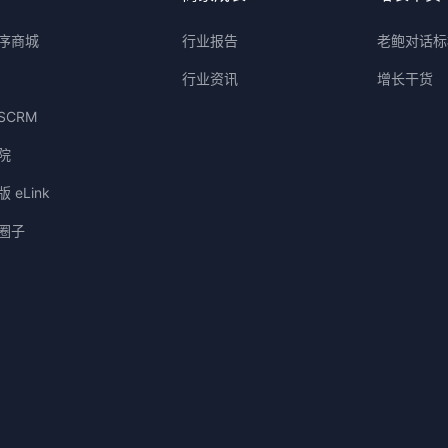
序商城
行业报告
老鲍对话标
行业资讯
增长干货
SCRM
院
 eLink
圈子