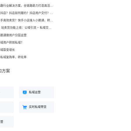
工具
小鹅通兴趣行业解决方案，全链路助力打造高活跃用户生态！
餐饮行业
如何开通抖店？抖店如何履约？抖店用户交付？抖店如何变现？
海外版 eLink
长解
加盟培育、连锁门店管理、企业商
如何在快手高效卖货？快手小店接入小鹅通，转化率直线up！
试全
适配出海场景的全新产品，实现海
学院一站式解决方案
外经营闭环
小鹅通 B 站卖货功能上线：公域引流 + 私域交付闭环，助力商家高效变现！
小鹅通做用户分层运营
公域用户转到私域？
化交
私域裂变增长
升私域复购率、转化率
和方案
客
私域运营
约
实时私域带货
运营