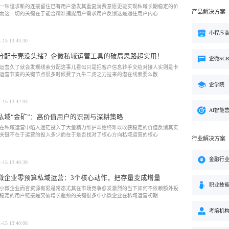
一味追求新的连接留住已有用户激发其重复消费意愿更能实现私域长期稳定的价
产品解决方案
而这一切的关键在于能否精准捕捉用户需求用户反馈这是通往用户内心
小程序
1-15 13:43:30
分配卡壳没头绪？企微私域运营工具的破局思路超实用！
企微SC
运营久了就会发现线索分配这事儿看似只是把客户信息转手交给对接人实则是卡
运营节奏的关键节点很多时候费了九牛二虎之力拉来的潜在线索要么散
企学院
1-15 13:42:03
AI智能
私域“金矿”：高价值用户的识别与深耕策略
在私域运营中陷入迷茫投入了大量精力维护却始终难以收获稳定的价值反馈其实
关键不在于运营的投入多少而在于是否找对了核心方向私域运营的核心
行业解决方案
金融行
1-15 13:40:39
微企业零预算私域运营：3个核心动作，把存量变成增量
职业技
小微企业而言资源有限是常态尤其在市场竞争愈发激烈的当下如何不依赖额外投
稳定的用户链接是突破增长瓶颈的关键很多中小微企业在私域运营初期
考培机
1-15 13:40:06