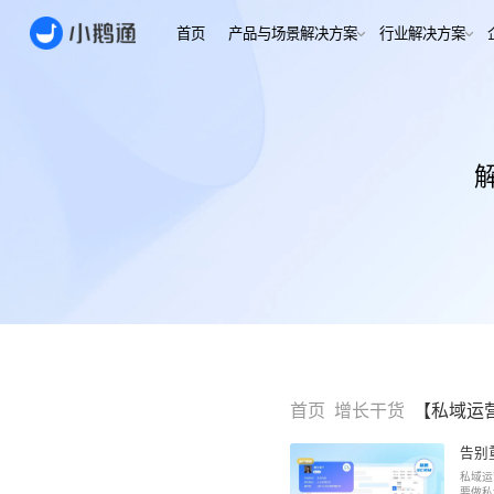
首页
产品与场景解决方案
行业
场景
用户指南
用户指南
金融/财
合规、转化
全域获
客户的共
小鹅通简介
小鹅通简介
打通视频
淀私域
如何做公域转私
如何做公域转私
兴趣培
域
域
内容交付
实时私
如何做裂变获客
如何做裂变获客
支持
私域销转
如何提升私域复
如何提升私域复
早教启
购率
购率
小鹅通如何做用
小鹅通如何做用
打通招生
产品
户分层运营
户分层运营
长期增长
如何用小鹅通做
如何用小鹅通做
首页
增长干货
【私域运
企业培训
企业培训
企业服
小程序
小鹅通提供哪些
小鹅通提供哪些
告别
企业服务
服务
服务
全行业全
私域运
稳定运营
要做私