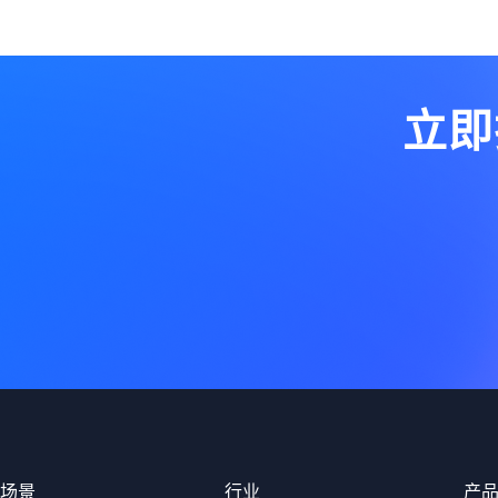
立即
场景
行业
产