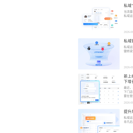
私域
当流量
私域运
2026-0
私域
私域运
键桥梁
2026-0
新上
下增
最近，
下门店
要在管
2026-0
提升
私域运
非凡后