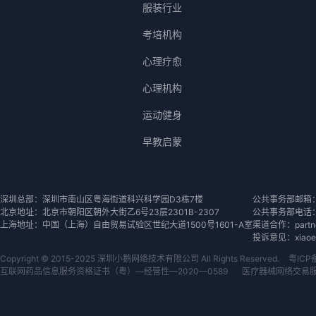
服装行业
考培机构
心理疗愈
心理机构
运动健身
早教启蒙
深圳总部：深圳市南山区粤海街道科兴科学园D3栋7楼
公共事务部邮箱：con
北京地址：北京市朝阳区朝外大街乙6号23层2301B-2307
公共事务部电话：07
上海地址：中国（上海）自由贸易试验区世纪大道1500号1601-A室
渠道合作：partner
投诉意见：xiaoeks
Copyright © 2015-2025 深圳小鹅网络技术有限公司 All Rights Reserved.
粤ICP
互联网药品信息服务资格证书（粤）—经营性—2020—0589
医疗器械网络交易服