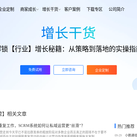
解决方案
企业定制
商家成长
增长干货
客户案例
下
增长干货
行业报告
老鲍对话标杆客户
经行业
培训机构
行业资讯
增长干货
解锁【行业】增长秘籍：从策略到落地的实操指
、AI+——12000+金融
培训机构私域销转一站式解决
客
私域运营
同选择
号抖音快手工具，流量沉
私域增长利器，助力私域获客/
帮助中心
转化
训
考培机构
免费试用
立即咨询
企业定制
、用户留存、复购裂变全
考公考研、专升本、出国留学
域带货
数字化运营
站式解决方案
/私域带货/实时互动工具
经营全链路数据洞察，公域私
通
蒙
美业连锁
-营期-家校链路闭环，实现
9 年深耕，为美业定义实时互
域新标准
营】相关文章
务
政企行业
商城
ERP
重复工作，SCRM系统如何让私域运营更“丝滑”？
热门推荐
私域营销解决方案，提供
为政府机构、事业单位、央国
场景私域开店解决方案
针对私域运营的一站式供应链
营走到今天早已不是拉群发券的粗放阶段对多数企业而言真正的困境不在于要不
工具
提供数字化解决方案
09-29
域而在于如何摆脱重复劳动的内耗让运营动作落地更顺畅客服每天复制