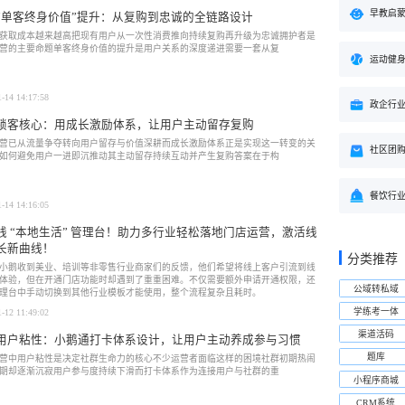
早教启
“单客终身价值”提升：从复购到忠诚的全链路设计
获取成本越来越高把现有用户从一次性消费推向持续复购再升级为忠诚拥护者是
营的主要命题单客终身价值的提升是用户关系的深度递进需要一套从复
运动健
1-14 14:17:58
政企行
锁客核心：用成长激励体系，让用户主动留存复购
营已从流量争夺转向用户留存与价值深耕而成长激励体系正是实现这一转变的关
社区团
如何避免用户一进即沉推动其主动留存持续互动并产生复购答案在于构
餐饮行
1-14 14:16:05
线 “本地生活” 管理台！助力多行业轻松落地门店运营，激活线
长新曲线！
分类推荐
小鹅收到美业、培训等非零售行业商家们的反馈，他们希望将线上客户引流到线
体验，但在开通门店功能时却遇到了重重困难。不仅需要额外申请开通权限，还
公域转私域
理台中手动切换到其他行业模板才能使用，整个流程复杂且耗时。
学练考一体
1-12 11:49:02
渠道活码
用户粘性：小鹅通打卡体系设计，让用户主动养成参与习惯
题库
营中用户粘性是决定社群生命力的核心不少运营者面临这样的困境社群初期热闹
期却逐渐沉寂用户参与度持续下滑而打卡体系作为连接用户与社群的重
小程序商城
CRM系统