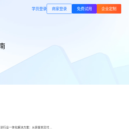
商家登录
载专区
公司简介
学员登录
职业技能培训
南
方案
打通B站等公域，获客、转化、交付
交付履约
一站式解决方案
培育/
企业公转私、培训履约、私域销
转、一站式解决方案
心理疗愈
等一
连锁心理机构的私域获客、标准化
交付与用户留存、多门店管理工具
域打
运动健身
小
小
动私
打通线上预约-到店履约核心闭环
了
了
快消零售
企微SCRM
企等
私域营销+零售门店，助力私域流量
解决
企业微信私域流量运营、用户管理
高效变现
小鹅通培训行业一体化解决方案：从获客到交付，帮你打通增长全链路！