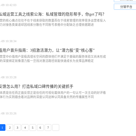
1-09 10:42:03
分销平台
私域运营工具之线索公海：私域管理的隐形帮手，你get了吗？
营的核心痛点往往不在于线索获取的数量而在于线索管理的效率很多运营者投入
力对接各类渠道却因线索分散在不同账号表格中分配缺乏合理依据跟进
1-09 10:38:34
值用户晋升指南：3招激活潜力，让“潜力股”变“核心客”
营里中价值用户是极具增长空间的群体他们不满足于基础的服务体验又尚未形成
的深度绑定就像潜力股一旦找对激活路径就能快速成长为支撑品牌稳定
1-08 10:33:28
反馈怎么用？打造私域口碑传播的关键抓手
本质是信任而正面反馈正是信任的可视化载体用户的一句认可一次主动的好评看
体行为实则蕴含着对品牌的深度认同这种认同具备天然的传播属性不同
1-08 10:33:26
1
2
3
4
5
6
7