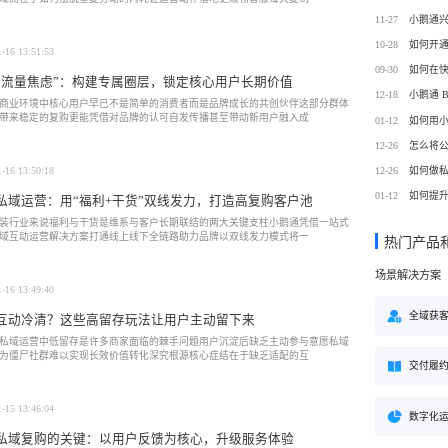
方案
11-27
购
私域电商
10-28
子
企学院
1-16 13:51:53
”新生态模式”，打破传统
私域电商系统，全链路私域增
09-30
粉丝，高品质社群运营
企业培训系统，员工培训、考
“流量焦虑”：构建专属圈层，锁定核心用户长期价值
决方案
场景解决方案
12-18
商业环境中核心用户早已不是简单的消费者而是品牌成长的共创伙伴这部分群体
带来稳定的复购更能凭借对品牌的认可自发传播甚至带动新用户融入成
01-12
如何用
业
心理机构
营销
12-26
怎么将
私域互动运营一站式解决
心理咨询机构私域获客、标准
营销就用小鹅通
付与用户留存一站式解决方案
12-26
如何做
1-16 13:50:18
01-12
如何提
私域运营：用“福利+干货”双线发力，打造高复购客户池
装行业来说福利与干货是维系与客户长期联结的两大关键支柱小鹅通凭借一站式
域互动运营解决方案打通线上线下全链路助力品牌以双线发力模式将一
热门产品
场景解决方案
1-16 13:49:40
全域获
互动冷清？这些高留存玩法让用户主动留下来
私域运营中低留存是许多商家面临的棘手问题用户沉淀后缺乏主动参与意愿私域
为僵尸社群难以实现长效价值转化深究根源核心症结在于缺乏适配的互
交付履
1-15 13:46:04
数字化
私域复购的关键：以用户反馈为核心，升级服务体验