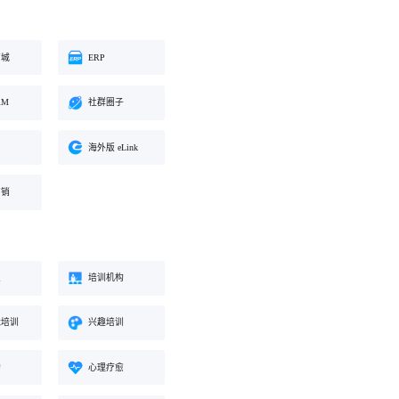
商城
ERP
RM
社群圈子
海外版 eLink
营销
业
培训机构
能培训
兴趣培训
构
心理疗愈