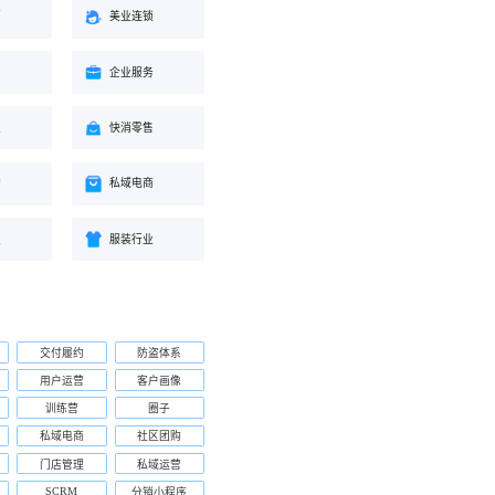
蒙
美业连锁
身
企业服务
业
快消零售
购
私域电商
业
服装行业
交付履约
防盗体系
用户运营
客户画像
训练营
圈子
私域电商
社区团购
门店管理
私域运营
SCRM
分销小程序