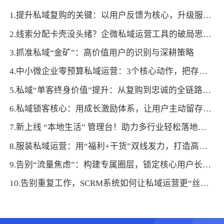
1.提升私域复购的关键：以用户反馈为核心，升级服务体验
2.线索分配卡壳没头绪？企微私域运营工具的破局思路超实用！
3.抓准私域“金矿”：高价值用户的识别与深耕策略
4.中小微企业零预算私域运营：3个核心动作，把存量变成增量
5.私域“单客终身价值”提升：从复购到忠诚的全链路设计
6.私域锁客核心：用成长激励体系，让用户主动留存复购
7.新上线 “本地生活” 管理台！助力多行业轻松落地门店运营，激活线下增长新曲线！
8.服装私域运营：用“福利+干货”双线发力，打造高复购客户池
9.告别“流量焦虑”：构建专属圈层，锁定核心用户长期价值
10.告别重复工作，SCRM系统如何让私域运营更“丝滑”？