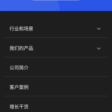
行业和场景
行业解决方案
我们的产品
培训机构
职业技能培训
兴趣培训
产品
公司简介
金融行业
政企行业
企业服务
小程序商城
ERP
企微SCRM
美业培训
快消零售
社区团购
客户案例
社群圈子
企学院
海外版eLink
私域电商
餐饮行业
服装行业
心理机构
增长干货