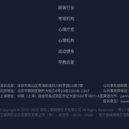
服装行业
考培机构
心理疗愈
心理机构
运动健身
早教启蒙
深圳总部：深圳市南山区粤海街道科兴科学园D3栋7楼
公共事务部邮箱：con
北京地址：北京市朝阳区朝外大街乙6号23层2301B-2307
公共事务部电话：07
上海地址：中国（上海）自由贸易试验区世纪大道1500号1601-A室
渠道合作：partner
投诉意见：xiaoeks
Copyright © 2015-2025 深圳小鹅网络技术有限公司 All Rights Reserved.
粤ICP
互联网药品信息服务资格证书（粤）—经营性—2020—0589
医疗器械网络交易服