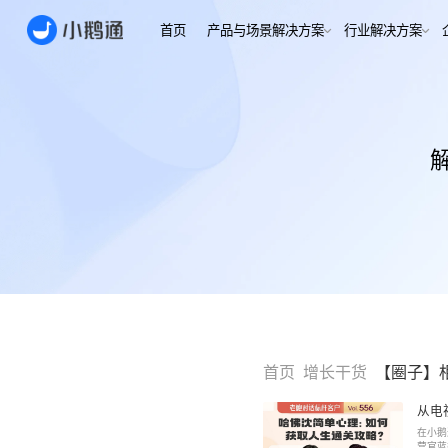
首页
产品与场景解决方案
行业
场景
用户指南
用户指南
金融/财
合规、转化
全域获
客户的共
小鹅通简介
小鹅通简介
打通视频
淀私域
如何做公域转私
如何做公域转私
兴趣培
域
域
内容交付
实时私
如何做裂变获客
如何做裂变获客
支持
私域销转
如何提升私域复
如何提升私域复
早教启
购率
购率
小鹅通如何做用
小鹅通如何做用
打通招生
产品
户分层运营
户分层运营
长期增长
如何用小鹅通做
如何用小鹅通做
首页
增长干货
【圈子】
企业培训
企业培训
企业服
小程序
小鹅通提供哪些
小鹅通提供哪些
从电
企业服务
服务
服务
全行业全
在小鹅
稳定运营
营官蓝