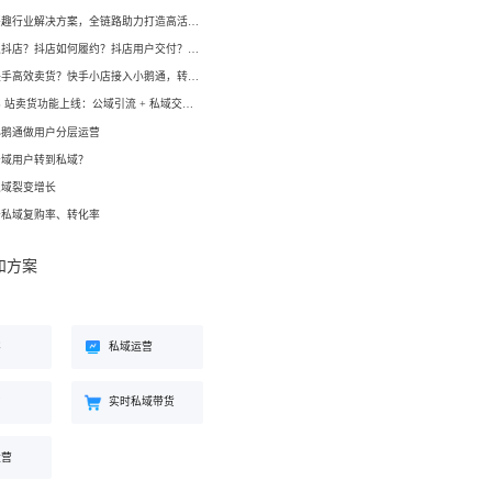
工具
小鹅通兴趣行业解决方案，全链路助力打造高活跃用户生态！
餐饮行业
如何开通抖店？抖店如何履约？抖店用户交付？抖店如何变现？
海外版 eLink
长解
加盟培育、连锁门店管理、企业商
如何在快手高效卖货？快手小店接入小鹅通，转化率直线up！
试全
适配出海场景的全新产品，实现海
学院一站式解决方案
外经营闭环
小鹅通 B 站卖货功能上线：公域引流 + 私域交付闭环，助力商家高效变现！
小鹅通做用户分层运营
公域用户转到私域？
化交
私域裂变增长
升私域复购率、转化率
和方案
客
私域运营
约
实时私域带货
运营