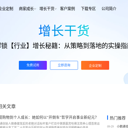
解决方案
企业定制
商家成长
增长干货
客户案例
下
增长干货
行业报告
老鲍对话标杆客户
经行业
培训机构
行业资讯
增长干货
解锁【行业】增长秘籍：从策略到落地的实操指
、AI+——12000+金融
培训机构私域销转一站式解决
客
私域运营
同选择
号抖音快手工具，流量沉
私域增长利器，助力私域获客/
帮助中心
转化
训
考培机构
免费试用
立即咨询
企业定制
、用户留存、复购裂变全
考公考研、专升本、出国留学
域带货
数字化运营
站式解决方案
/私域带货/实时互动工具
经营全链路数据洞察，公域私
通
蒙
美业连锁
-营期-家校链路闭环，实现
9 年深耕，为美业定义实时互
域新标准
相关文章
务
政企行业
商城
ERP
视购物到个人成长：她如何以“开倒车”哲学开启事业新纪元？
热门推荐
私域营销解决方案，提供
为政府机构、事业单位、央国
场景私域开店解决方案
针对私域运营的一站式供应链
通创始人鲍春健发起的老鲍对话标杆客户栏目中第期嘉宾哈佛沈简单心理首席运
工具
提供数字化解决方案
09-29
嬷嬷分享了其二十年职业历程如何从传递物质美好转向深耕精神价值并