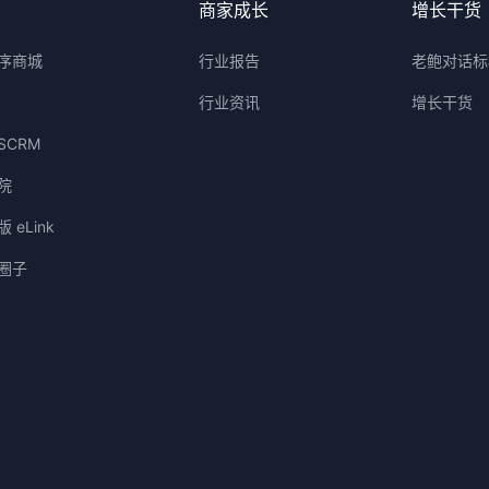
品
商家成长
增长干货
序商城
行业报告
老鲍对话标
行业资讯
增长干货
SCRM
院
 eLink
圈子