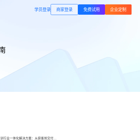
商家登录
载专区
公司简介
学员登录
职业技能培训
南
方案
打通B站等公域，获客、转化、交付
交付履约
一站式解决方案
培育/
企业公转私、培训履约、私域销
转、一站式解决方案
心理疗愈
等一
连锁心理机构的私域获客、标准化
交付与用户留存、多门店管理工具
域打
运动健身
小
小
动私
打通线上预约-到店履约核心闭环
了
了
快消零售
企微SCRM
企等
私域营销+零售门店，助力私域流量
解决
企业微信私域流量运营、用户管理
高效变现
小鹅通培训行业一体化解决方案：从获客到交付，帮你打通增长全链路！