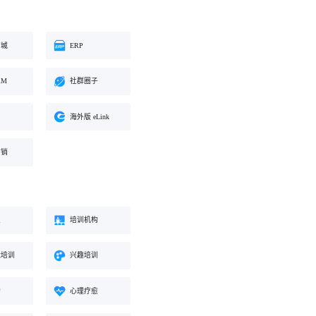
商城
ERP
RM
社群圈子
海外版 eLink
营销
业
培训机构
能培训
兴趣培训
构
心理疗愈