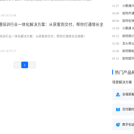
方案
11-27
购
私域电商
10-28
子
企学院
1-09 10:53:46
”新生态模式”，打破传统
私域电商系统，全链路私域增
09-30
粉丝，高品质社群运营
企业培训系统，员工培训、考
通培训行业一体化解决方案：从获客到交付，帮你打通增长全
决方案
场景解决方案
12-18
！
01-12
如何用
培训行业一体化解决方案：从获客到交付，帮你打通增长全链路！
业
心理机构
营销
12-26
怎么将
私域互动运营一站式解决
心理咨询机构私域获客、标准
营销就用小鹅通
付与用户留存一站式解决方案
12-26
如何做
9-29 18:37:27
01-12
如何提
1
热门产品
场景解决方案
全域获
交付履
数字化