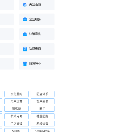
蒙
美业连锁
身
企业服务
业
快消零售
购
私域电商
业
服装行业
交付履约
防盗体系
用户运营
客户画像
训练营
圈子
私域电商
社区团购
门店管理
私域运营
SCRM
分销小程序