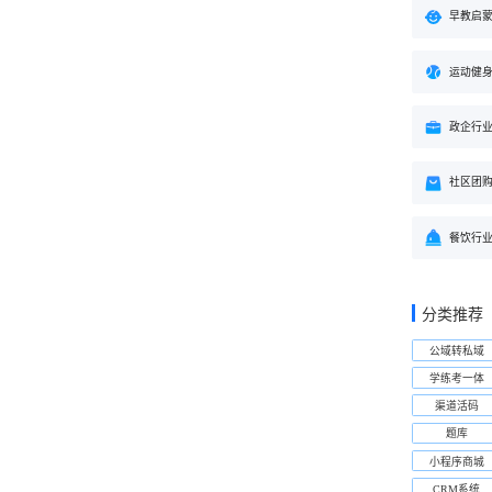
早教启
运动健
政企行
社区团
餐饮行
分类推荐
公域转私域
学练考一体
渠道活码
题库
小程序商城
CRM系统