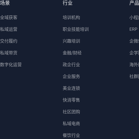
场景
行业
产
全域获客
培训机构
小程
私域运营
职业技能培训
ERP
交付履约
兴趣培训
企微
私域带货
金融/财经
企学
数字化运营
政企行业
海外版
企业服务
社群
美业连锁
快消零售
社区团购
私域电商
餐饮行业