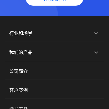
行业和场景
行业解决方案
我们的产品
培训机构
职业技能培训
兴趣培训
产品
公司简介
金融行业
政企行业
企业服务
小程序商城
ERP
企微SCRM
美业培训
快消零售
社区团购
客户案例
社群圈子
企学院
海外版eLink
私域电商
餐饮行业
服装行业
心理机构