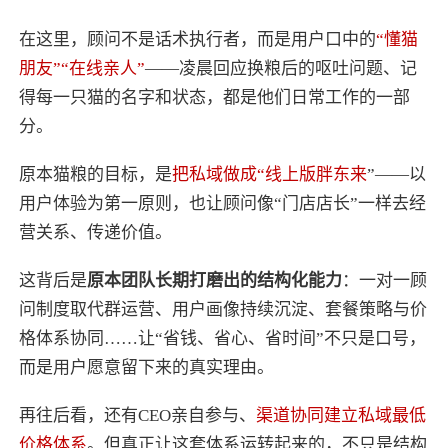
在这里，顾问不是话术执行者，而是用户口中的
“懂猫
朋友”“在线亲人”
——凌晨回应换粮后的呕吐问题、记
得每一只猫的名字和状态，都是他们日常工作的一部
分。
原本猫粮的目标，是
把私域做成“线上版胖东来
”——以
用户体验为第一原则，也让顾问像“门店店长”一样去经
营关系、传递价值。
这背后是
原本团队长期打磨出的结构化能力
：一对一顾
问制度取代群运营、用户画像持续沉淀、套餐策略与价
格体系协同……让“省钱、省心、省时间”不只是口号，
而是用户愿意留下来的真实理由。
再往后看，还有CEO亲自参与、
渠道协同建立私域最低
价格体系
。但真正让这套体系运转起来的，不只是结构