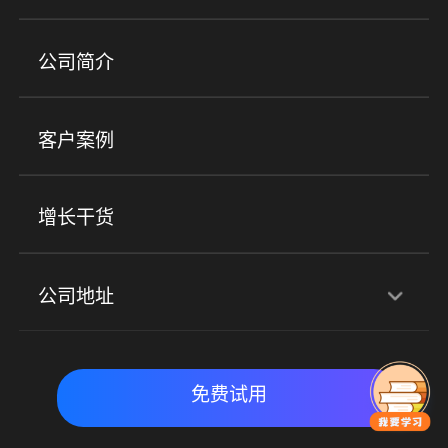
培训机构
职业技能培训
兴趣培训
产品
公司简介
金融行业
政企行业
企业服务
小程序商城
ERP
企微SCRM
美业培训
快消零售
社区团购
客户案例
社群圈子
企学院
海外版eLink
私域电商
餐饮行业
服装行业
心理机构
增长干货
场景
公司地址
全域获客
私域运营
交付履约
深圳总部：深圳市南山区粤海街道科兴科学园D3栋7楼
实时私域带货
数字化运营
免费试用
北京地址：北京市朝阳区朝外大街乙6号23层