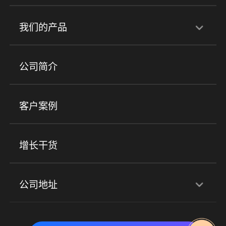
行业解决方案
我们的产品
培训机构
职业技能培训
兴趣培训
产品
公司简介
金融行业
政企行业
企业服务
小程序商城
ERP
企微SCRM
美业培训
快消零售
社区团购
客户案例
社群圈子
企学院
海外版eLink
私域电商
餐饮行业
服装行业
心理机构
增长干货
场景
公司地址
全域获客
私域运营
交付履约
深圳总部：深圳市南山区粤海街道科兴科学园D3栋7楼
实时私域带货
数字化运营