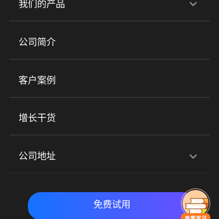
我们的产品
培训机构
职业技能培训
兴趣培训
产品
公司简介
金融行业
政企行业
企业服务
小程序商城
ERP
企微SCRM
美业培训
快消零售
社区团购
客户案例
社群圈子
企学院
海外版eLink
私域电商
餐饮行业
服装行业
心理机构
增长干货
场景
公司地址
全域获客
私域运营
交付履约
深圳总部：深圳市南山区粤海街道科兴科学园D3栋7楼
实时私域带货
数字化运营
免费试用
北京地址：北京市朝阳区朝外大街乙6号23层