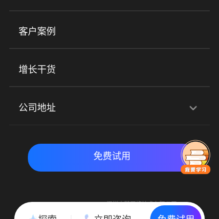
小程序商城
ERP
企微SCRM
美业培训
快消零售
社区团购
客户案例
社群圈子
企学院
海外版eLink
私域电商
餐饮行业
服装行业
心理机构
增长干货
场景
公司地址
全域获客
私域运营
交付履约
深圳总部：深圳市南山区粤海街道科兴科学园D3栋7楼
实时私域带货
数字化运营
免费试用
北京地址：北京市朝阳区朝外大街乙6号23层
Copyright © 2015-2018 深圳小鹅网络技术有限公司
All Rights Reserved. 粤ICP备15020529号