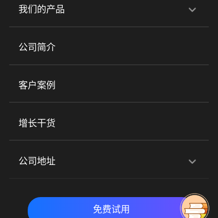
行业解决方案
我们的产品
培训机构
职业技能培训
兴趣培训
产品
公司简介
金融行业
政企行业
企业服务
小程序商城
ERP
企微SCRM
美业培训
快消零售
社区团购
客户案例
社群圈子
企学院
海外版eLink
私域电商
餐饮行业
服装行业
心理机构
增长干货
场景
公司地址
全域获客
私域运营
交付履约
深圳总部：深圳市南山区粤海街道科兴科学园D3栋7楼
实时私域带货
数字化运营
免费试用
北京地址：北京市朝阳区朝外大街乙6号23层