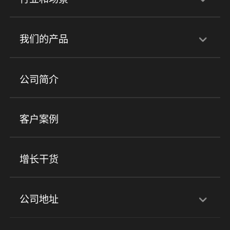
行业解决方案
我们的产品
培训机构
职业技能培训
兴趣培训
产品
公司简介
金融行业
政企行业
企业服务
小程序商城
ERP
企微SCRM
美业培训
快消零售
社区团购
客户案例
社群圈子
企学院
海外版eLink
私域电商
餐饮行业
服装行业
心理机构
增长干货
场景
公司地址
全域获客
私域运营
交付履约