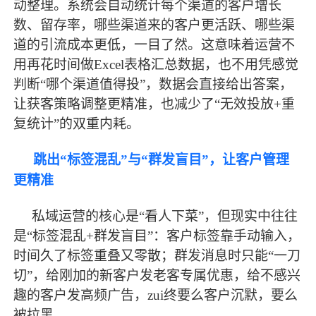
动整理。系统会自动统计每个渠道的客户增长
数、留存率，哪些渠道来的客户更活跃、哪些渠
道的引流成本更低，一目了然。这意味着运营不
用再花时间做
Excel表格汇总数据，也不用凭感觉
判断“哪个渠道值得投”，数据会直接给出答案，
让获客策略调整更精准，也减少了“无效投放+重
复统计”的双重内耗。
跳出
“标签混乱”与“群发盲目”，让客户管理
更精准
私域运营的核心是
“看人下菜”，但现实中往往
是“标签混乱+群发盲目”：客户标签靠手动输入，
时间久了标签重叠又零散；群发消息时只能“一刀
切”，给刚加的新客户发老客专属优惠，给不感兴
趣的客户发高频广告，zui终要么客户沉默，要么
被拉黑。