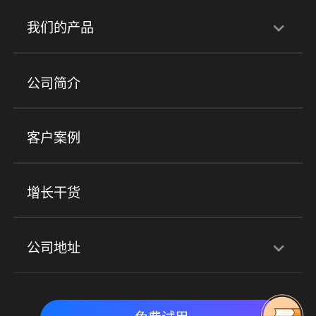
行业解决方案
我们的产品
培训机构
职业技能培训
兴趣培训
产品
公司简介
金融行业
政企行业
企业服务
小程序商城
ERP
企微SCRM
美业培训
快消零售
社区团购
客户案例
社群圈子
企学院
海外版eLink
私域电商
餐饮行业
服装行业
心理机构
增长干货
场景
公司地址
全域获客
私域运营
交付履约
深圳总部：深圳市南山区粤海街道科兴科学园D3栋7楼
实时私域带货
数字化运营