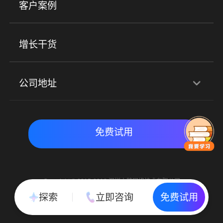
客户案例
社群圈子
企学院
海外版eLink
私域电商
餐饮行业
服装行业
心理机构
增长干货
场景
公司地址
全域获客
私域运营
交付履约
深圳总部：深圳市南山区粤海街道科兴科学园D3栋7楼
实时私域带货
数字化运营
免费试用
北京地址：北京市朝阳区朝外大街乙6号23层
Copyright © 2015-2018 深圳小鹅网络技术有限公司
All Rights Reserved. 粤ICP备15020529号
探索
立即咨询
免费试用
粤公网安备 44030502002037号