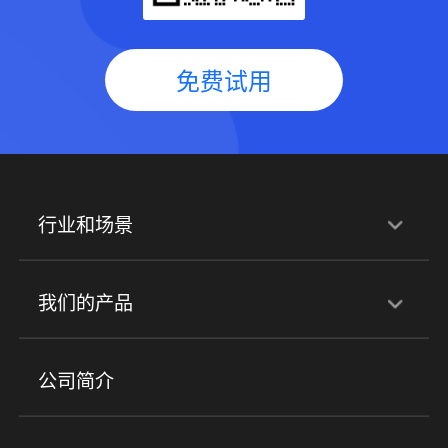
免费试用
行业和场景
行业解决方案
我们的产品
培训机构
职业技能培训
兴趣培训
产品
公司简介
金融行业
政企行业
企业服务
小程序商城
ERP
企微SCRM
美业培训
快消零售
社区团购