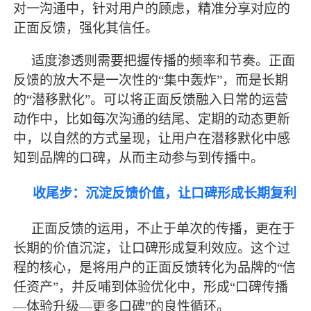
对一沟通中，针对用户的顾虑，精准分享对应的
正面反馈，强化其信任。
适度渗透则需要把握传播的频率和节奏。正面
反馈的放大不是一次性的
“集中轰炸”，而是长期
的“潜移默化”。可以将正面反馈融入日常的运营
动作中，比如每次沟通的结尾、定期的动态更新
中，以自然的方式呈现，让用户在潜移默化中感
知到品牌的口碑，从而主动参与到传播中。
收尾步：沉淀反馈价值，让口碑形成长期复利
正面反馈的运用，不止于单次的传播，更在于
长期的价值沉淀，让口碑形成复利效应。这个过
程的核心，是将用户的正面反馈转化为品牌的
“信
任资产”，并反哺到体验优化中，形成“口碑传播
—体验升级—更多口碑”的良性循环。