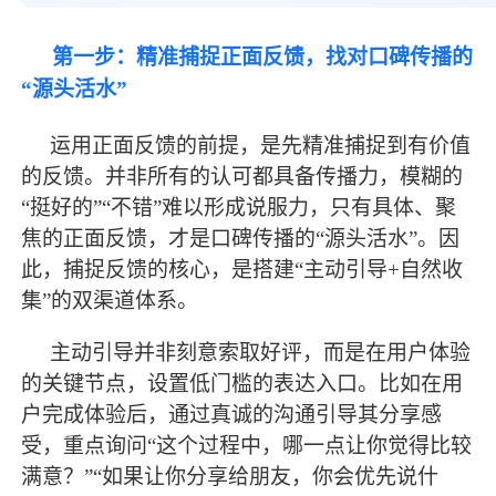
第一步：精准捕捉正面反馈，找对口碑传播的
“源头活水”
运用正面反馈的前提，是先精准捕捉到有价值
的反馈。并非所有的认可都具备传播力，模糊的
“挺好的”“不错”难以形成说服力，只有具体、聚
焦的正面反馈，才是口碑传播的“源头活水”。因
此，捕捉反馈的核心，是搭建“主动引导+自然收
集”的双渠道体系。
主动引导并非刻意索取好评，而是在用户体验
的关键节点，设置低门槛的表达入口。比如在用
户完成体验后，通过真诚的沟通引导其分享感
受，重点询问
“这个过程中，哪一点让你觉得比较
满意？”“如果让你分享给朋友，你会优先说什