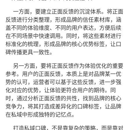
一方面，要建立正面反馈的沉淀体系。将正面
反馈进行分类整理，形成品牌的信任素材库，涵
盖不同的体验维度、不同的用户表达，方便后续
在不同场景中快速调用。同时，将这些素材进行
标准化的梳理，形成品牌的核心优势标签，让口
碑传播更具一致性。
另一方面，要将正面反馈作为体验优化的重要
参考。用户的正面反馈，本质上是对品牌某一优
势的认可，运营者可以基于这些反馈，进一步强
化对应的优势，让体验更符合用户的期待。同
时，通过分析正面反馈的共性，找到品牌的核心
竞争力，将其打造成差异化的口碑标签，让品牌
在私域中形成独特的记忆点。
打造私域口碑，不是靠复杂的策略，而是靠对