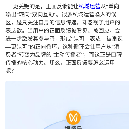
更关键的是，正面反馈能让
私域运营
从
“单向
输出”转向“双向互动”。很多私域运营陷入的误
区，是只关注自身的信息传递，却忽视了用户的
表达欲。当用户的正面反馈被看见、被回应，会
进一步激发其参与感，形成“认可—表达—被重视
—更认可”的正向循环，这种循环会让用户从“消
费者”转变为品牌的“主动传播者”，而这正是口碑
传播的核心动力。那么，正面反馈要怎么运用
呢？