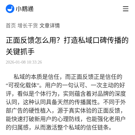
首页
增长干货
文章详情
正面反馈怎么用？打造私域口碑传播的
关键抓手
2026-01-08 10:33:26
私域的本质是信任，而正面反馈正是信任的
“可视化载体”。用户的一句认可、一次主动的好
评，看似是个体行为，实则蕴含着对品牌的深度
认同，这种认同具备天然的传播属性。不同于外
部广告的硬性植入，源于真实体验的正面反馈，
能快速打破新用户的心理防线，也能强化老用户
的归属感，从而激活整个私域的信任链条。