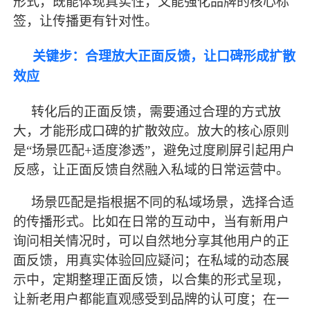
形式，既能体现真实性，又能强化品牌的核心标
签，让传播更有针对性。
关键步：合理放大正面反馈，让口碑形成扩散
效应
转化后的正面反馈，需要通过合理的方式放
大，才能形成口碑的扩散效应。放大的核心原则
是
“场景匹配+适度渗透”，避免过度刷屏引起用户
反感，让正面反馈自然融入私域的日常运营中。
场景匹配是指根据不同的私域场景，选择合适
的传播形式。比如在日常的互动中，当有新用户
询问相关情况时，可以自然地分享其他用户的正
面反馈，用真实体验回应疑问；在私域的动态展
示中，定期整理正面反馈，以合集的形式呈现，
让新老用户都能直观感受到品牌的认可度；在一