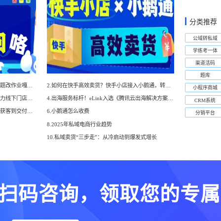
分类推荐
公域转私域
学练考一体
渠道活码
题库
1.效率拉满！图片支持在线批阅啦，改题改作业嘎嘎好用~
2.如何在快手高效卖货？快手小店接入小鹅通，转化率直线up！
小程序商城
3.小鹅通门店零售一体化解决方案，助力线下门店数字化转型！
4.出海服务标杆！eLink入选《腾讯云出海解决方案白皮书》
CRM系统
5.小鹅通培训行业一体化解决方案：从获客到交付，帮你打通增长全链路！
6.小鹅通怎么收费
分销平台
8.2025年私域电商行业趋势
10.私域卖货“三步走”：从冷启动到爆发式增长
扫码咨询，领取您的专属