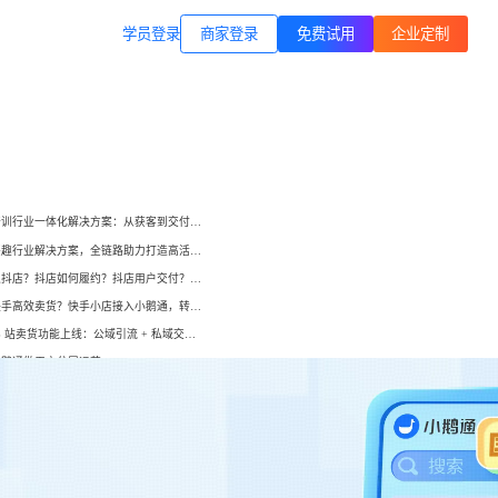
商家登录
载专区
公司简介
学员登录
职业技能培训
方案
打通B站等公域，获客、转化、交付
交付履约
一站式解决方案
培育/
企业公转私、培训履约、私域销
小鹅通培训行业一体化解决方案：从获客到交付，帮你打通增长全链路！
转、一站式解决方案
心理疗愈
小鹅通兴趣行业解决方案，全链路助力打造高活跃用户生态！
等一
连锁心理机构的私域获客、标准化
如何开通抖店？抖店如何履约？抖店用户交付？抖店如何变现？
交付与用户留存、多门店管理工具
域打
如何在快手高效卖货？快手小店接入小鹅通，转化率直线up！
小鹅通 B 站卖货功能上线：公域引流 + 私域交付闭环，助力商家高效变现！
运动健身
小
小
小鹅通做用户分层运营
动私
打通线上预约-到店履约核心闭环
公域用户转到私域？
了
了
私域裂变增长
快消零售
升私域复购率、转化率
企微SCRM
企等
私域营销+零售门店，助力私域流量
解决
企业微信私域流量运营、用户管理
高效变现