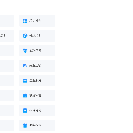
业
培训机构
能培训
兴趣培训
构
心理疗愈
蒙
美业连锁
身
企业服务
业
快消零售
购
私域电商
业
服装行业