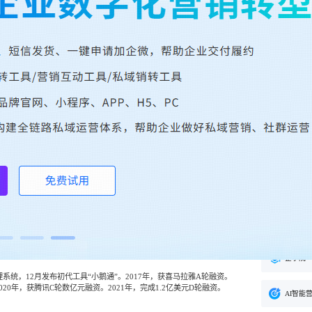
热门产品
方案
场景解决方案
购
私域电商
子
企学院
”新生态模式”，打破传统
私域电商系统，全链路私域增
粉丝，高品质社群运营
企业培训系统，员工培训、考
全域获
决方案
场景解决方案
交付履
业
心理机构
营销
私域互动运营一站式解决
心理咨询机构私域获客、标准
营销就用小鹅通
付与用户留存一站式解决方案
数字化
产品解决方案
小程序
企微SC
企学院
理系统，12月发布初代工具“小鹅通”。2017年，获喜马拉雅A轮融资。
020年，获腾讯C轮数亿元融资。2021年，完成1.2亿美元D轮融资。
AI智能