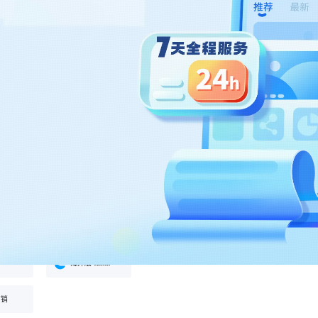
和方案
工具
餐饮行业
海外版 eLink
长解
加盟培育、连锁门店管理、企业商
试全
适配出海场景的全新产品，实现海
客
私域运营
学院一站式解决方案
外经营闭环
约
实时私域带货
化交
运营
商城
ERP
RM
社群圈子
海外版 eLink
营销