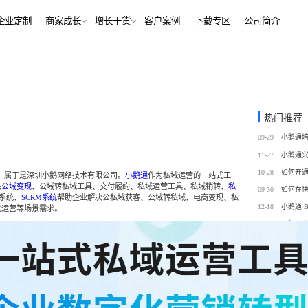
解决方案
企业定制
商家成长
增长干货
客户案例
下
行业报告
老鲍对话标杆客户
经行业
培训机构
行业资讯
增长干货
、AI+——12000+金融
培训机构私域销转一站式解决
客
私域运营
热门推荐
同选择
号抖音快手工具，流量沉
私域增长利器，助力私域获客/
帮助中心
09-29
转化
训
考培机构
11-27
、用户留存、复购裂变全
考公考研、专升本、出国留学
域带货
数字化运营
10-28
016年，属于是深圳小鹅网络技术有限公司。
小鹅通
作为私域运营的一站式工
站式解决方案
供
公域变现
、公域转私域工具、交付履约、私域运营工具、私域销转、
私
/私域带货/实时互动工具
经营全链路数据洞察，公域私
09-30
m系统、
SCRM系统
帮助企业解决公私域获客、公域转私域、电商变现、私
通
12-18
化运营等场景需求。
蒙
美业连锁
01-12
如何用
-营期-家校链路闭环，实现
9 年深耕，为美业定义实时互
12-26
怎么将
域新标准
12-26
如何做
务
政企行业
01-12
如何提
商城
ERP
私域营销解决方案，提供
为政府机构、事业单位、央国
场景私域开店解决方案
针对私域运营的一站式供应链
工具
提供数字化解决方案