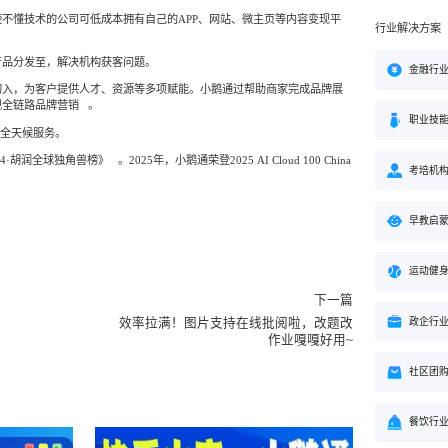
不懂技术的公司可低成本拥有自己的APP、网站、微主页等内容变现平
行业解决方案
产品分发至，解决机构获客问题。
金融行
切入，为客户提供人才、资源等多项赋能。小鹅通过帮助商家完成品牌展
现全链路品牌营销
。
职业技
日全天候服务
。
24·胡润全球独角兽榜》
。2025年，小鹅通荣登2025 AI Cloud 100 China
考培机
早教启
运动健
下一篇
政企行
效率拉满！图片支持在线批阅啦，改题改
作业嘎嘎好用~
社区团
餐饮行