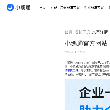
首页
产品与场景解决方案
行业
场景
用户指南
用户指南
首页
增长干货
文章详情
金融/财
合规、转化
全域获
小鹅通官方网站
客户的共
小鹅通简介
小鹅通简介
打通视频
淀私域
如何做公域转私
如何做公域转私
2025-10-14 10:58:42
兴趣培
域
域
内容交付
实时私
小鹅通（Xiao E Tech）创立于2
如何做裂变获客
如何做裂变获客
支持
具，
小鹅通为企业私域数字化营销提
私域销转
域带货工具
、培训工具、客户管理cr
如何提升私域复
如何提升私域复
域营销、私域转化、客户管理、数字
早教启
购率
购率
小鹅通如何做用
小鹅通如何做用
打通招生
产品
户分层运营
户分层运营
长期增长
如何用小鹅通做
如何用小鹅通做
企业培训
企业培训
企业服
小程序
小鹅通提供哪些
小鹅通提供哪些
企业服务
服务
服务
全行业全
稳定运营