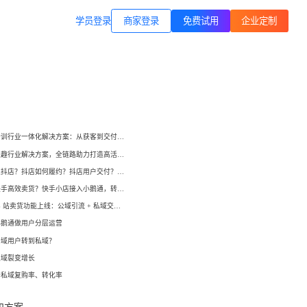
商家登录
载专区
公司简介
学员登录
职业技能培训
方案
打通B站等公域，获客、转化、交付
交付履约
一站式解决方案
培育/
企业公转私、培训履约、私域销
小鹅通培训行业一体化解决方案：从获客到交付，帮你打通增长全链路！
转、一站式解决方案
心理疗愈
小鹅通兴趣行业解决方案，全链路助力打造高活跃用户生态！
等一
连锁心理机构的私域获客、标准化
如何开通抖店？抖店如何履约？抖店用户交付？抖店如何变现？
交付与用户留存、多门店管理工具
域打
如何在快手高效卖货？快手小店接入小鹅通，转化率直线up！
小鹅通 B 站卖货功能上线：公域引流 + 私域交付闭环，助力商家高效变现！
运动健身
小
小
小鹅通做用户分层运营
动私
打通线上预约-到店履约核心闭环
公域用户转到私域？
了
了
私域裂变增长
快消零售
升私域复购率、转化率
企微SCRM
企等
私域营销+零售门店，助力私域流量
解决
企业微信私域流量运营、用户管理
高效变现