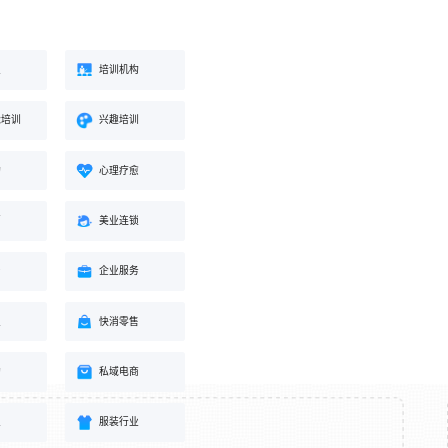
业
培训机构
能培训
兴趣培训
构
心理疗愈
蒙
美业连锁
身
企业服务
业
快消零售
购
私域电商
业
服装行业