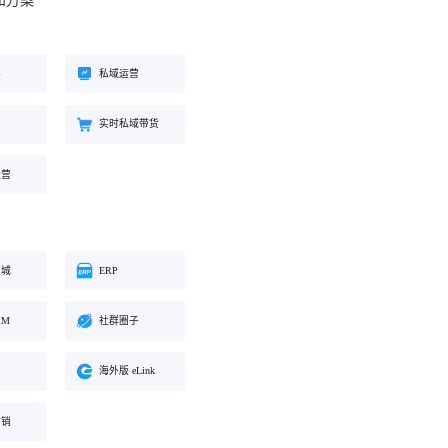
和方案
工具
餐饮行业
海外版 eLink
长解
加盟培育、连锁门店管理、企业商
试全
适配出海场景的全新产品，实现海
客
私域运营
学院一站式解决方案
外经营闭环
约
实时私域带货
化交
运营
商城
ERP
RM
社群圈子
海外版 eLink
营销