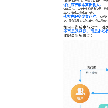
以刺激消费需求并带动关联销售，导
③供应链成本高损耗大：
社区团
订单靠Excel表统计和微信群记录
社群圈
率高，造成大量成本浪费。
社区团购
④客户服务少留存难：
缺乏数
深度链接
经营难题
护。服务流程标准化缺失、员工激励
如何平衡成本与效率，避
服装行
不再是选择题，而是必答
AI智能
化的商业新模式：
服装行业
AI智能
方案