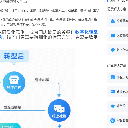
热门产品
方案
致到店客流转化率低。
场景解决方案
购
私域电商
，数据分散，订单、库存、采购、配送环节都靠人工手动记录，效率低且出错
子
企学院
”新生态模式”，打破传统
私域电商系统，全链路私域增
字化的客户触达和精细化会员营销工具，会员数据分散，难以周期性维
粉丝，高品质社群运营
企业培训系统，员工培训、考
全域获
决方案
不足、导致客户体验差，留存困难。
场景解决方案
免同质化竞争，成为门店破局的关键！
数字化转型
交付履
业
心理机构
题，
线下门店需要精细化的运营方案，更需要数字
营销
私域互动运营一站式解决
心理咨询机构私域获客、标准
营销就用小鹅通
付与用户留存一站式解决方案
数字化
产品解决方案
小程序
企微SC
企学院
AI智能