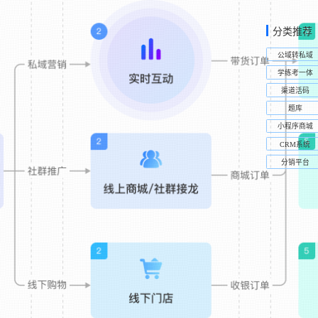
分类推荐
公域转私域
学练考一体
渠道活码
题库
小程序商城
CRM系统
分销平台