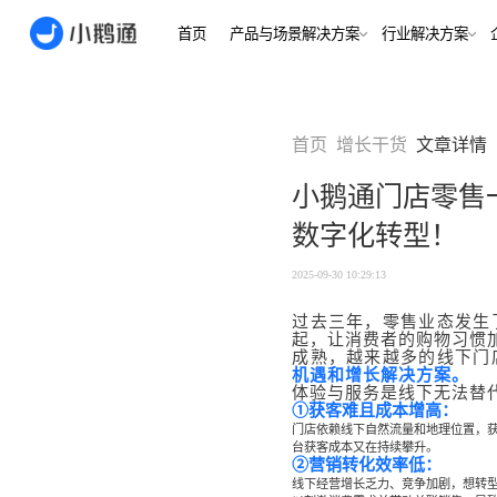
首页
产品与场景解决方案
行业
场景
用户指南
用户指南
首页
增长干货
文章详情
金融/财
合规、转化
全域获
小鹅通门店零售
客户的共
小鹅通简介
小鹅通简介
打通视频
数字化转型！
淀私域
如何做公域转私
如何做公域转私
兴趣培
域
域
内容交付
实时私
2025-09-30 10:29:13
如何做裂变获客
如何做裂变获客
支持
私域销转
如何提升私域复
如何提升私域复
过去三年，零售业态发生
起，让消费者的购物习惯
早教启
购率
购率
成熟，越来越多的线下门
小鹅通如何做用
小鹅通如何做用
打通招生
机遇和增长解决方案。
产品
户分层运营
户分层运营
体验与服务是线下无法替
长期增长
如何用小鹅通做
如何用小鹅通做
①获客难且成本增高：
门店依赖线下自然流量和地理位置，
企业培训
企业培训
企业服
台获客成本又在持续攀升。
小程序
小鹅通提供哪些
小鹅通提供哪些
②营销转化效率低：
企业服务
服务
服务
全行业全
线下经营增长乏力、竞争加剧，想转
稳定运营