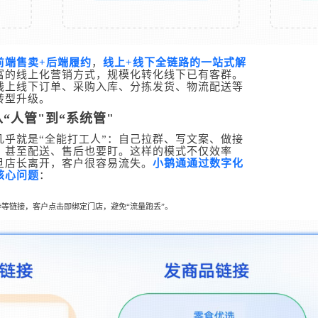
前
端售卖+后端履约
，
线上+线下全链路的一站式解
富的线上化营销方式，规模化转化线下已有客群。
线上线下订单、采购入库、分拣发货、物流配送等
转型升级。
“人管"到“系统管"
几乎就是“全能打工人”：自己拉群、写文案、做接
，甚至配送、售后也要盯。
这样的模式不仅效率
旦店长离开，客户很容易流失。
小鹅通通过数字化
核心问题
：
等链接，客户点击即绑定门店，避免“流量跑丢”。