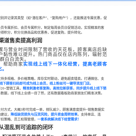
别并记录其类型（如“潜在客户”、“复购用户”），还能推送专属优惠，促
会员专属折扣、会员专属积分，制定每周会员日促销活动，实现精准的客
费得积分，积分兑换商品和优惠券，促进复购，提升转化。
渠道售卖提高利润
置与营业时间限制了营收的天花板，顾客离店后缺
户黏性难以提升。热门商品仅在店内陈列，辐射范
客群白白流失。
，帮助商家
实现线上线下一体化经营，提高老顾客
化。
支持多规格、多价格策略，库存实时联动，避免超卖错卖。打通微信、支
线下顾客扫码即可成为线上会员，线上粉丝可一键导流至门店。
20+营销工具，
精准刺
激老客复购，高效拉新获客，同步提升线上线下销
务数据，线下线上业绩一目了然，还有数据看板助商家朋友们精准决策。
付方式，大概3秒可完成一单，排队减少，顾客满意度提升~销售数据实
购建议，
降低
缺货损失与压货风险，
提升资
金周转
效率
。
支持单店、连
折扣策略、员工权限管理，
一套系统解决线下经营需求！
，从混乱到可追踪的闭环