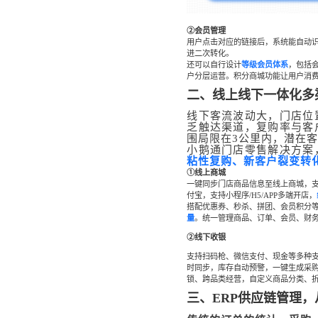
②会
员管理
用户点击对应的链接后，系统能自动识
进二次转化。
还可以自行设计
等级会员体系
，包括
户分层运营。积分商城功能让用户消
二、线上线下一体化多
线下客流波动大，门店位
乏触达渠道，复购率与客
围局限在3公里内，潜在
小鹅通门店零售解决方案
粘性复购、新客户裂变转
①线上商城
一键同步门店商品信息至线上商城，
付宝，支持小程序/H5/APP多端开店，
搭配优惠券、秒杀、拼团、会员积分等
量
。统一管理商品、订单、会员、财
②线下收银
支持扫码枪、微信支付、现金等多种支
时同步，库存自动预警，一键生成采
锁、跨品类经营，自定义商品分类、
三、ERP供应链管理