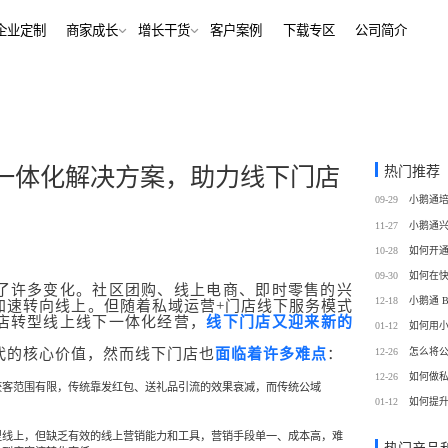
解决方案
企业定制
商家成长
增长干货
客户案例
下
行业报告
老鲍对话标杆客户
经行业
培训机构
行业资讯
增长干货
、AI+——12000+金融
培训机构私域销转一站式解决
客
私域运营
热门推荐
一体化解决方案，助力线下门店
同选择
号抖音快手工具，流量沉
私域增长利器，助力私域获客/
帮助中心
09-29
转化
训
考培机构
11-27
、用户留存、复购裂变全
考公考研、专升本、出国留学
域带货
数字化运营
10-28
站式解决方案
/私域带货/实时互动工具
经营全链路数据洞察，公域私
09-30
了许多变化。社区团购、线上电商、即时零售的兴
通
12-18
加速转向线上。但随着私域运营+门店线下服务模式
蒙
美业连锁
店转型线上线下一体化经营，
线下门店又迎来新的
01-12
如何用
-营期-家校链路闭环，实现
9 年深耕，为美业定义实时互
12-26
怎么将
代的核心价值，然而线下门店也
面临着许多难点
：
域新标准
12-26
如何做
获客范围有限，传统靠发红包、送礼品引流的效果衰减，而传统公域
务
政企行业
01-12
如何提
商城
ERP
私域营销解决方案，提供
为政府机构、事业单位、央国
场景私域开店解决方案
针对私域运营的一站式供应链
型线上，但缺乏有效的线上营销能力和工具，营销手段单一、成本高，难
工具
提供数字化解决方案