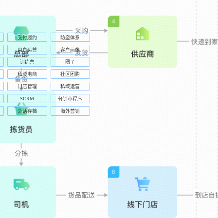
交付履约
防盗体系
用户运营
客户画像
训练营
圈子
私域电商
社区团购
门店管理
私域运营
SCRM
分销小程序
会话存档
海外营销