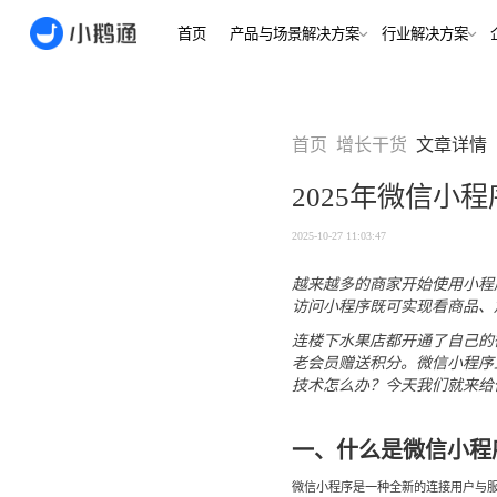
首页
产品与场景解决方案
行业
场景
用户指南
用户指南
首页
增长干货
文章详情
金融/财
合规、转化
全域获
2025年微信小
客户的共
小鹅通简介
小鹅通简介
打通视频
淀私域
如何做公域转私
如何做公域转私
2025-10-27 11:03:47
兴趣培
域
域
内容交付
实时私
越来越多的商家开始使用小程
如何做裂变获客
如何做裂变获客
支持
私域销转
访问小程序既可实现看商品、
如何提升私域复
如何提升私域复
连楼下水果店都开通了自己的
早教启
购率
购率
老会员赠送积分。微信小程序
小鹅通如何做用
小鹅通如何做用
打通招生
产品
技术怎么办？今天我们就来给
户分层运营
户分层运营
长期增长
如何用小鹅通做
如何用小鹅通做
企业培训
企业培训
企业服
一、什么是微信小程
小程序
小鹅通提供哪些
小鹅通提供哪些
企业服务
服务
服务
全行业全
微信小程序是一种全新的连接用户与
稳定运营