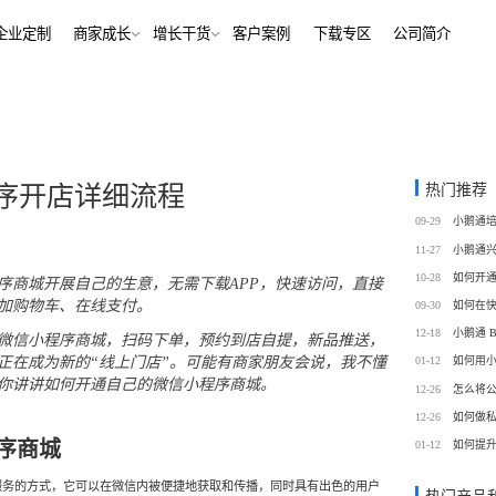
解决方案
企业定制
商家成长
增长干货
客户案例
下
行业报告
老鲍对话标杆客户
经行业
培训机构
行业资讯
增长干货
、AI+——12000+金融
培训机构私域销转一站式解决
客
私域运营
热门推荐
程序开店详细流程
同选择
号抖音快手工具，流量沉
私域增长利器，助力私域获客/
帮助中心
09-29
转化
训
考培机构
11-27
、用户留存、复购裂变全
考公考研、专升本、出国留学
域带货
数字化运营
10-28
序商城开展自己的生意，无需下载APP，快速访问，直接
站式解决方案
/私域带货/实时互动工具
经营全链路数据洞察，公域私
加购物车、在线支付。
09-30
通
12-18
微信小程序商城，扫码下单，预约到店自提，新品推送，
蒙
美业连锁
01-12
如何用
正在成为新的“
线上门店
”。可能有商家朋友会说，我不懂
-营期-家校链路闭环，实现
9 年深耕，为美业定义实时互
你讲讲如何开通自己的微信小程序商城。
12-26
怎么将
域新标准
12-26
如何做
务
政企行业
序商城
01-12
如何提
商城
ERP
私域营销解决方案，提供
为政府机构、事业单位、央国
场景私域开店解决方案
针对私域运营的一站式供应链
服务的方式，它可以在微信内被便捷地获取和传播，同时具有出色的用户
工具
提供数字化解决方案