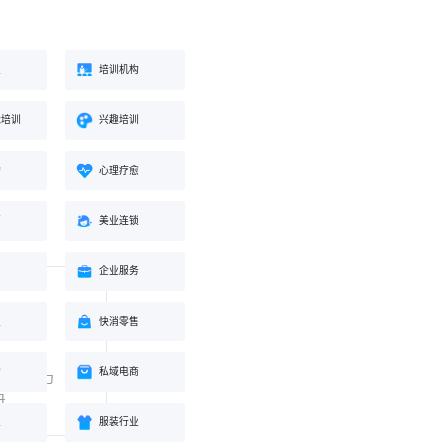
业
培训机构
能培训
兴趣培训
构
心理疗愈
蒙
美业连锁
身
企业服务
业
快消零售
购
私域电商
业
服装行业