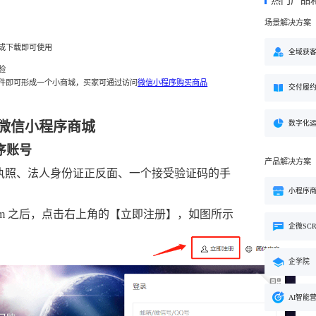
热门产品
方案
场景解决方案
购
私域电商
子
企学院
”新生态模式”，打破传统
私域电商系统，全链路私域增
或下载即可使用
粉丝，高品质社群运营
企业培训系统，员工培训、考
全域获
决方案
场景解决方案
验
件即可形成一个小商城，买家可通过访问
微信小程序购买商品
交付履
业
心理机构
营销
私域互动运营一站式解决
心理咨询机构私域获客、标准
营销就用小鹅通
付与用户留存一站式解决方案
数字化
微信小程序商城
序账号
产品解决方案
执照、法人身份证正反面、一个接受验证码的手
小程序
xin.qq.com 之后，点击右上角的【立即注册】，如图所示
企微SC
企学院
AI智能