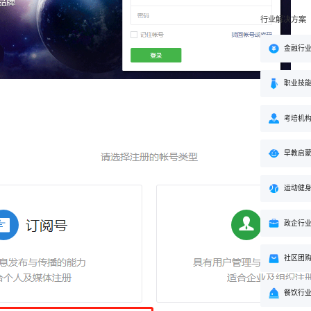
行业解决方案
金融行
职业技
。
考培机
早教启
运动健
政企行
社区团
餐饮行