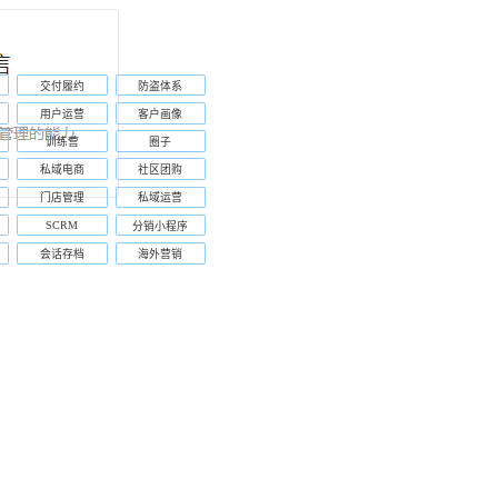
交付履约
防盗体系
用户运营
客户画像
训练营
圈子
私域电商
社区团购
门店管理
私域运营
SCRM
分销小程序
会话存档
海外营销