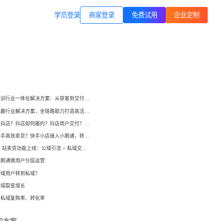
商家登录
载专区
公司简介
学员登录
职业技能培训
方案
打通B站等公域，获客、转化、交付
交付履约
一站式解决方案
培育/
企业公转私、培训履约、私域销
小鹅通培训行业一体化解决方案：从获客到交付，帮你打通增长全链路！
转、一站式解决方案
心理疗愈
小鹅通兴趣行业解决方案，全链路助力打造高活跃用户生态！
等一
连锁心理机构的私域获客、标准化
如何开通抖店？抖店如何履约？抖店用户交付？抖店如何变现？
交付与用户留存、多门店管理工具
域打
如何在快手高效卖货？快手小店接入小鹅通，转化率直线up！
小鹅通 B 站卖货功能上线：公域引流 + 私域交付闭环，助力商家高效变现！
运动健身
小
小
小鹅通做用户分层运营
动私
打通线上预约-到店履约核心闭环
公域用户转到私域？
了
了
私域裂变增长
快消零售
升私域复购率、转化率
企微SCRM
企等
私域营销+零售门店，助力私域流量
解决
企业微信私域流量运营、用户管理
高效变现