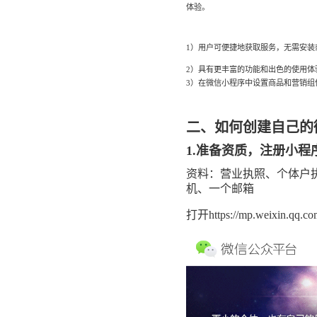
体验。
社区团
社群圈
社区团购
1）用户可便捷地获取服务，无需安装
深度链接
经营难题
2）具有更丰富的功能和出色的使用体
3）在微信小程序中设置商品和营销组
服装行
AI智能
服装行业
AI智能
方案
二、如何创建自己的
1.准备资质，注册小程
资料：营业执照、个体户
机、一个邮箱
打开https://mp.wei