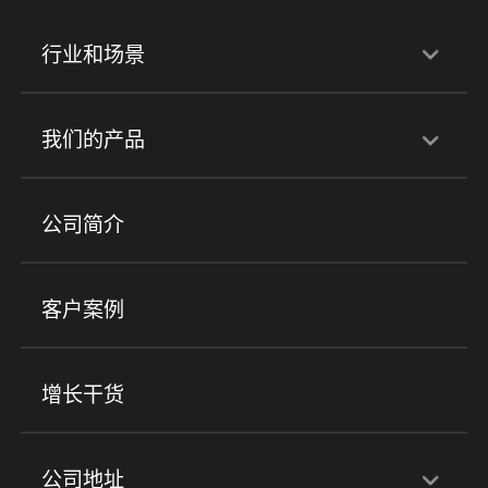
行业和场景
行业解决方案
我们的产品
培训机构
职业技能培训
兴趣培训
产品
公司简介
金融行业
政企行业
企业服务
小程序商城
ERP
企微SCRM
美业培训
快消零售
社区团购
客户案例
社群圈子
企学院
海外版eLink
私域电商
餐饮行业
服装行业
心理机构
增长干货
场景
公司地址