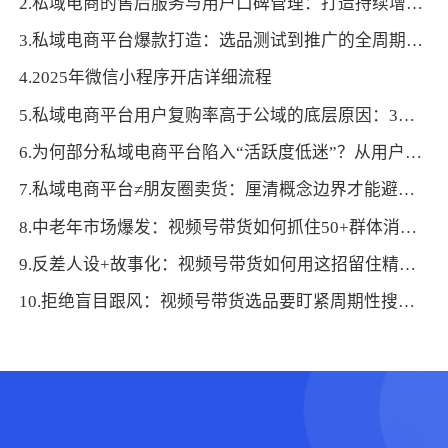
2.私域电商的售后服务与用户口碑管理：打造持续增长的核心竞争力
3.私域电商平台爆款打造：选品测试到推广的全周期逻辑
4.2025年微信小程序开店详细流程
5.私域电商平台用户复购率高于公域的底层原因：3个关键运营逻辑拆解
6.为何部分私域电商平台陷入“活跃度低迷”？从用户需求匹配度找问题
7.私域电商平台≠朋友圈卖货：厘清概念边界才能避免运营误区
8.中老年市场爆发：视频号带货如何抓住50+群体消费需求？
9.反差人设+故事化：视频号带货如何用这招留住精准粉丝？
10.拒绝盲目跟风：视频号带货选品要盯紧周期性搜索热词