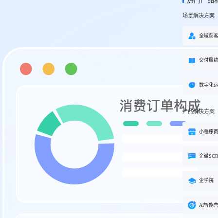
热门产品
方案
场景解决方案
购
私域电商
子
企学院
”新生态模式”，打破传统
私域电商系统，全链路私域增
粉丝，高品质社群运营
企业培训系统，员工培训、考
全域获
决方案
场景解决方案
交付履
业
心理机构
营销
私域互动运营一站式解决
心理咨询机构私域获客、标准
营销就用小鹅通
付与用户留存一站式解决方案
数字化
产品解决方案
小程序
企微SC
企学院
AI智能