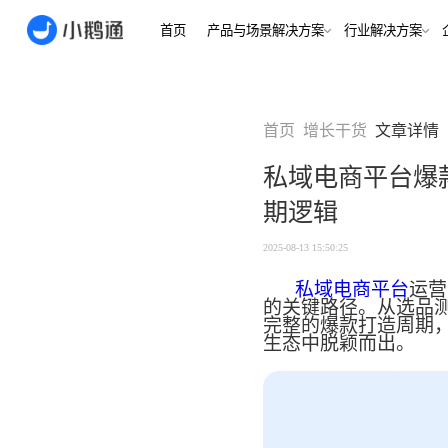
首页
产品与场景解决方案
行业
场景
用户指南
用户指南
首页
增长干货
文章详情
金融/财
合规、转化
全域获
私域电商平台爆
客户的共
小鹅通简介
小鹅通简介
打通视频
期逻辑
淀私域
如何做公域转私
如何做公域转私
兴趣培
域
域
内容交付
实时私
2025-08-13 15:50:25
如何做裂变获客
如何做裂变获客
支持
私域销转
私域电商平台
运营
如何提升私域复
如何提升私域复
的关键路径。从选品
早教启
购率
购率
完整的爆款打造周期
小鹅通如何做用
小鹅通如何做用
打通招生
产品
生态中脱颖而出。
户分层运营
户分层运营
长期增长
如何用小鹅通做
如何用小鹅通做
企业培训
企业培训
企业服
小程序
小鹅通提供哪些
小鹅通提供哪些
企业服务
服务
服务
全行业全
稳定运营