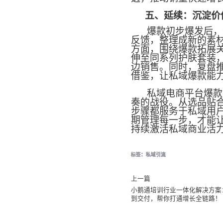
五、延续：沉淀价
爆款初步爆发后，
反馈，整理成新的素
方面，围绕爆款拓展
伸至同系列护肤套装
边销售。同时，复盘
借鉴，让私域爆款能
私域电商平台爆款
奏的战役。从选品贴
步骤都服务于私域用
期管理每一步，才能
持续激活私域商业活
标签：
私域引流
上一篇
小鹅通培训行业一体化解决方案
到交付，帮你打通增长全链路！