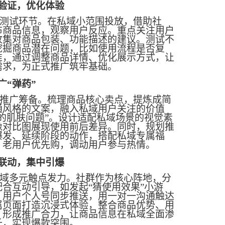
验证，优化体验
测试环节。在私域小范围投放，借助社
布商品信息，观察用户反应。重点关注用户
收集对商品包装、功能描述的建议。测试不
挖掘商品潜在问题，比如使用流程是否复
准，通过调整商品详情、优化展示方式，让
需求，为正式推广筑牢基础。
广
“弹药”
推广筹备。梳理商品核心卖点，提炼成简
通风格的文案，融入私域用户关注的价值
的肌肤问题”。设计适配私域场景的视觉素
像对比图展现使用前后差异。同时，规划推
爆发、延续阶段的动作，搭配私域专属福
、老用户优先购，调动用户参与热情。
联动，集中引爆
域多元触点发力。社群作为核心阵地，分
配合互动引导，如发起
“猜使用效果”小游
；用户个人号同步推送，用一对一沟通触达
属页面打造沉浸式体验，整合商品优势、用
，形成推广合力，让商品信息在私域全面渗
长，实现爆款突围。