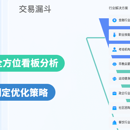
行业解决方案
金融行
职业技
考培机
早教启
运动健
政企行
社区团
餐饮行