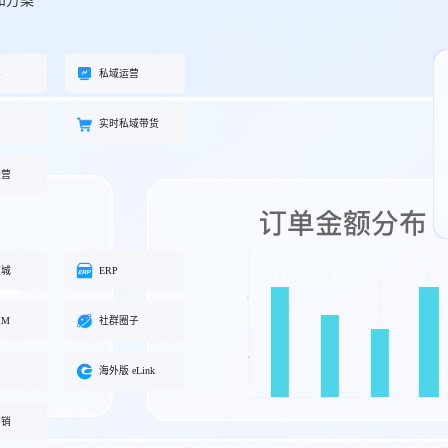
和方案
工具
餐饮行业
海外版 eLink
长解
加盟培育、连锁门店管理、企业商
试全
适配出海场景的全新产品，实现海
客
私域运营
学院一站式解决方案
外经营闭环
约
实时私域带货
化交
运营
商城
ERP
RM
社群圈子
海外版 eLink
营销