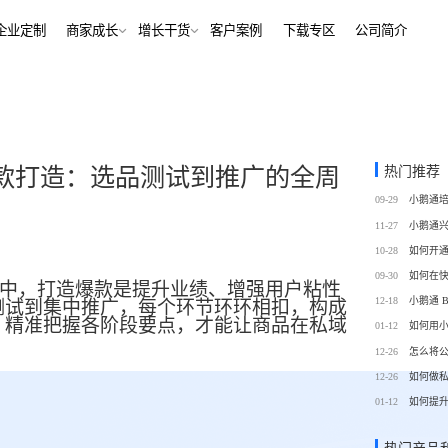
解决方案
企业定制
商家成长
增长干货
客户案例
下
行业报告
老鲍对话标杆客户
经行业
培训机构
行业资讯
增长干货
、AI+——12000+金融
培训机构私域销转一站式解决
客
私域运营
热门推荐
款打造：选品测试到推广的全周
同选择
号抖音快手工具，流量沉
私域增长利器，助力私域获客/
帮助中心
09-29
转化
训
考培机构
11-27
、用户留存、复购裂变全
考公考研、专升本、出国留学
域带货
数字化运营
10-28
站式解决方案
/私域带货/实时互动工具
经营全链路数据洞察，公域私
09-30
中，打造爆款是提升业绩、增强用户粘性
通
12-18
测试到集中推广，每个环节环环相扣，构成
蒙
美业连锁
，精准把握各阶段要点，才能让商品在私域
01-12
如何用
-营期-家校链路闭环，实现
9 年深耕，为美业定义实时互
12-26
怎么将
域新标准
12-26
如何做
务
政企行业
01-12
如何提
商城
ERP
私域营销解决方案，提供
为政府机构、事业单位、央国
场景私域开店解决方案
针对私域运营的一站式供应链
工具
提供数字化解决方案