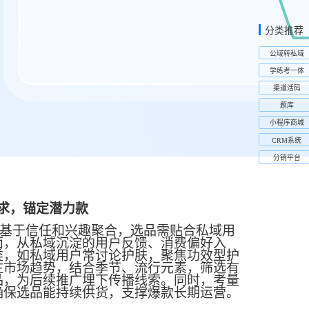
分类推荐
公域转私域
学练考一体
渠道活码
题库
小程序商城
CRM系统
分销平台
求，锚定潜力款
基于信任和兴趣聚合，选品需贴合私域用
面，从私域沉淀的用户反馈、消费偏好入
类，如私域用户常讨论护肤，聚焦功效型护
注市场趋势，结合季节、流行元素，筛选有
品，为后续推广埋下传播线索。同时，考量
确保选品能持续供货，支撑爆款长期运营。