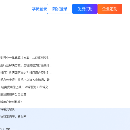
商家登录
载专区
公司简介
学员登录
职业技能培训
方案
打通B站等公域，获客、转化、交付
交付履约
一站式解决方案
培育/
企业公转私、培训履约、私域销
小鹅通培训行业一体化解决方案：从获客到交付，帮你打通增长全链路！
转、一站式解决方案
心理疗愈
小鹅通兴趣行业解决方案，全链路助力打造高活跃用户生态！
等一
连锁心理机构的私域获客、标准化
如何开通抖店？抖店如何履约？抖店用户交付？抖店如何变现？
交付与用户留存、多门店管理工具
域打
如何在快手高效卖货？快手小店接入小鹅通，转化率直线up！
小鹅通 B 站卖货功能上线：公域引流 + 私域交付闭环，助力商家高效变现！
运动健身
小
小
小鹅通做用户分层运营
动私
打通线上预约-到店履约核心闭环
公域用户转到私域？
了
了
私域裂变增长
快消零售
升私域复购率、转化率
企微SCRM
企等
私域营销+零售门店，助力私域流量
解决
企业微信私域流量运营、用户管理
高效变现