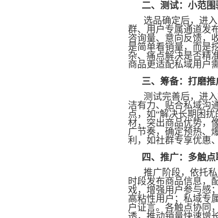
二、测试：小范围
选品确定后，进入
群、用户专属通道发
咨询量、意向反馈，
是简单看销量，而是
杂、痛点解决是否精
商品更适配私域用户
三、筹备：打磨推
测试完善后，进入
洁有力、贴合私域沟
点，如
“解决长期困扰
材，突出商品优势，
广节奏，确定预热、
利，如社群专享优惠
四、推广：多触点
推广阶段，依托私
时段发布商品信息，
戏，增强用户参与感
高粘性用户；私域专
户证言。各触点协同
透，推动销量快速增