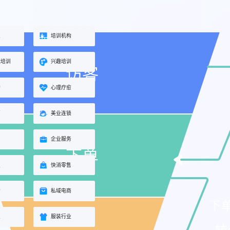
业
培训机构
能培训
兴趣培训
构
心理疗愈
蒙
美业连锁
身
企业服务
业
快消零售
购
私域电商
业
服装行业