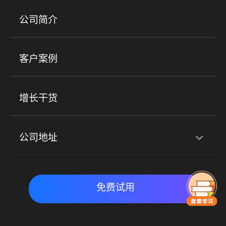
产品
公司简介
金融行业
政企行业
企业服务
小程序商城
ERP
企微SCRM
美业培训
快消零售
社区团购
客户案例
社群圈子
企学院
海外版eLink
私域电商
餐饮行业
服装行业
心理机构
增长干货
场景
公司地址
全域获客
私域运营
交付履约
深圳总部：深圳市南山区粤海街道科兴科学园D3栋7楼
实时私域带货
数字化运营
免费试用
北京地址：北京市朝阳区朝外大街乙6号23层