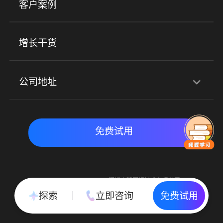
客户案例
社群圈子
企学院
海外版eLink
私域电商
餐饮行业
服装行业
心理机构
增长干货
场景
公司地址
全域获客
私域运营
交付履约
深圳总部：深圳市南山区粤海街道科兴科学园D3栋7楼
实时私域带货
数字化运营
免费试用
北京地址：北京市朝阳区朝外大街乙6号23层
Copyright © 2015-2018 深圳小鹅网络技术有限公司
All Rights Reserved. 粤ICP备15020529号
探索
立即咨询
免费试用
粤公网安备 44030502002037号