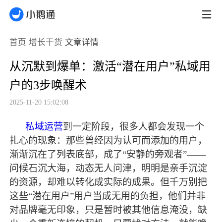
首页
增长干货
文章详情
从沉默到爆单：激活“潜在用户”私域用
户的3步唤醒术
2025-11-20 15:02:08
私域运营
到一定阶段，很多人都会发现一个
扎心的现象：那些曾经因为认可而添加的用户，
渐渐沉在了列表底部，成了
“安静的旁观者”——
问候石沉大海，动态无人问津，明明是亲手沉淀
的资源，却难以转化成实际的成果。但千万别把
这些“
潜在用户
”用户当成无用的负担，他们并非
对品牌毫无印象，只是暂时被其他信息淹没，缺