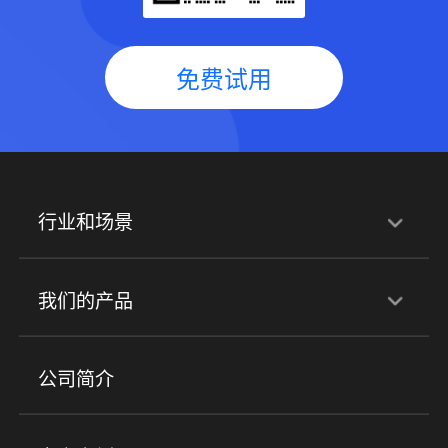
免费试用
行业和场景
行业解决方案
我们的产品
培训机构
职业技能培训
兴趣培训
产品
公司简介
金融行业
政企行业
企业服务
小程序商城
ERP
企微SCRM
美业培训
快消零售
社区团购