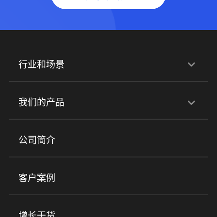
行业和场景
行业解决方案
我们的产品
培训机构
职业技能培训
兴趣培训
产品
公司简介
金融行业
政企行业
企业服务
小程序商城
ERP
企微SCRM
美业培训
快消零售
社区团购
客户案例
社群圈子
企学院
海外版eLink
私域电商
餐饮行业
服装行业
心理机构
增长干货