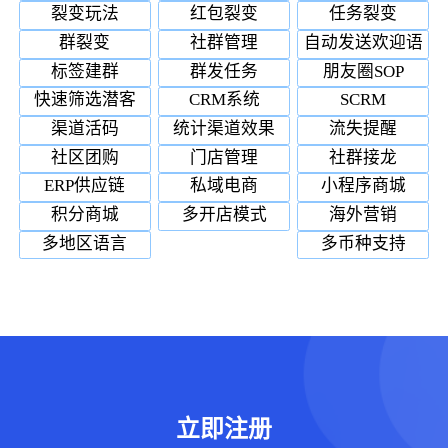
裂变玩法
红包裂变
任务裂变
群裂变
社群管理
自动发送欢迎语
标签建群
群发任务
朋友圈SOP
快速筛选潜客
CRM系统
SCRM
渠道活码
统计渠道效果
流失提醒
社区团购
门店管理
社群接龙
ERP供应链
私域电商
小程序商城
积分商城
多开店模式
海外营销
多地区语言
多币种支持
立即注册