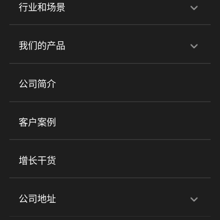
行业和场景
行业解决方案
我们的产品
培训机构
职业技能培训
兴趣培训
产品
公司简介
金融行业
政企行业
企业服务
小程序商城
ERP
企微SCRM
美业培训
快消零售
社区团购
客户案例
社群圈子
企学院
海外版eLink
私域电商
餐饮行业
服装行业
心理机构
增长干货
场景
公司地址
全域获客
私域运营
交付履约