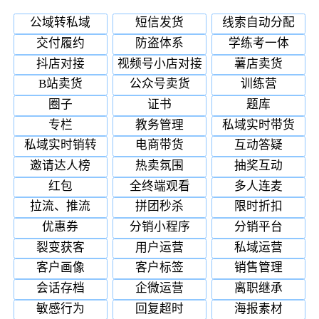
公域转私域
短信发货
线索自动分配
交付履约
防盗体系
学练考一体
抖店对接
视频号小店对接
薯店卖货
B站卖货
公众号卖货
训练营
圈子
证书
题库
专栏
教务管理
私域实时带货
私域实时销转
电商带货
互动答疑
邀请达人榜
热卖氛围
抽奖互动
红包
全终端观看
多人连麦
拉流、推流
拼团秒杀
限时折扣
优惠券
分销小程序
分销平台
裂变获客
用户运营
私域运营
客户画像
客户标签
销售管理
会话存档
企微运营
离职继承
敏感行为
回复超时
海报素材