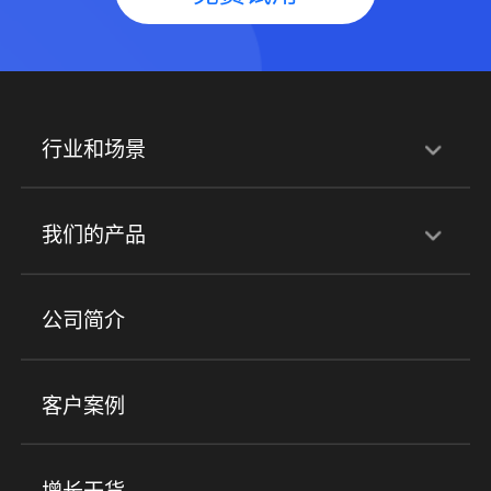
行业和场景
行业解决方案
我们的产品
培训机构
职业技能培训
兴趣培训
产品
公司简介
金融行业
政企行业
企业服务
小程序商城
ERP
企微SCRM
美业培训
快消零售
社区团购
客户案例
社群圈子
企学院
海外版eLink
私域电商
餐饮行业
服装行业
心理机构