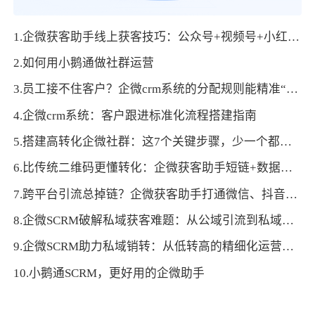
1.企微获客助手线上获客技巧：公众号+视频号+小红书联动引流
2.如何用小鹅通做社群运营
3.员工接不住客户？企微crm系统的分配规则能精准“配对”
4.企微crm系统：客户跟进标准化流程搭建指南
5.搭建高转化企微社群：这7个关键步骤，少一个都不行
6.比传统二维码更懂转化：企微获客助手短链+数据看板，打通投放-运营闭环
7.跨平台引流总掉链？企微获客助手打通微信、抖音、官网转化通路
8.企微SCRM破解私域获客难题：从公域引流到私域沉淀的全流程方案
9.企微SCRM助力私域销转：从低转高的精细化运营路径
10.小鹅通SCRM，更好用的企微助手