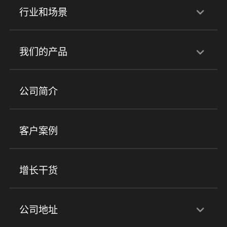
行业和场景
行业解决方案
我们的产品
培训机构
职业技能培训
兴趣培训
产品
公司简介
金融行业
政企行业
企业服务
小程序商城
ERP
企微SCRM
美业培训
快消零售
社区团购
客户案例
社群圈子
企学院
海外版eLink
私域电商
餐饮行业
服装行业
心理机构
增长干货
场景
公司地址
全域获客
私域运营
交付履约