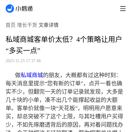
首页
增长干货
文章详情
私域商城客单价太低？4个策略让用户
“多买一点”
2025-11-25 17:37:48
做
私域商城
的朋友，大概都有过这种时刻：
每天消息里提示
“您有新的订单”，点开一看也确
实不少，但翻完一天的订单记录就发现，大多是
几十块的小单，凑不出几个能撑起收益的大额
单。客单价就像一块“天花板”，明明用户愿意来
买，却总突破不了这个上限，与其吐槽用户买得
少，不如先琢磨透背后的原因，再对着问题找办