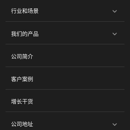
行业和场景
行业解决方案
我们的产品
培训机构
职业技能培训
兴趣培训
产品
公司简介
金融行业
政企行业
企业服务
小程序商城
ERP
企微SCRM
美业培训
快消零售
社区团购
客户案例
社群圈子
企学院
海外版eLink
私域电商
餐饮行业
服装行业
心理机构
增长干货
场景
公司地址