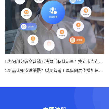
1.为何部分裂变营销无法激活私域流量？找到卡壳点，才能选对优化路
2.新品认知渗透缓慢？裂变营销工具借圈层传播加速市场破圈的关键路径