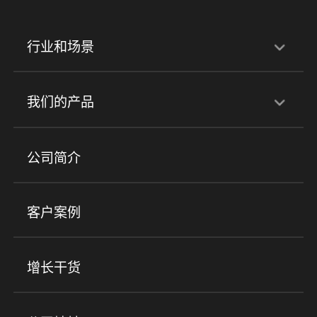
行业和场景
行业解决方案
我们的产品
培训机构
职业技能培训
兴趣培训
产品
公司简介
金融行业
政企行业
企业服务
小程序商城
ERP
企微SCRM
美业培训
快消零售
社区团购
客户案例
社群圈子
企学院
海外版eLink
私域电商
餐饮行业
服装行业
心理机构
增长干货
场景