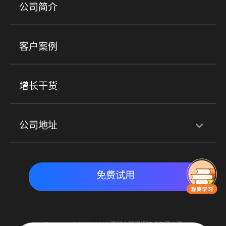
产品
公司简介
金融行业
政企行业
企业服务
小程序商城
ERP
企微SCRM
美业培训
快消零售
社区团购
客户案例
社群圈子
企学院
海外版eLink
私域电商
餐饮行业
服装行业
心理机构
增长干货
场景
公司地址
全域获客
私域运营
交付履约
深圳总部：深圳市南山区粤海街道科兴科学园D3栋7楼
实时私域带货
数字化运营
免费试用
北京地址：北京市朝阳区朝外大街乙6号23层
Copyright © 2015-2018 深圳小鹅网络技术有限公司