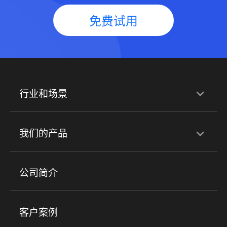
免费试用
行业和场景
行业解决方案
我们的产品
培训机构
职业技能培训
兴趣培训
产品
公司简介
金融行业
政企行业
企业服务
小程序商城
ERP
企微SCRM
美业培训
快消零售
社区团购
客户案例
社群圈子
企学院
海外版eLink
私域电商
餐饮行业
服装行业