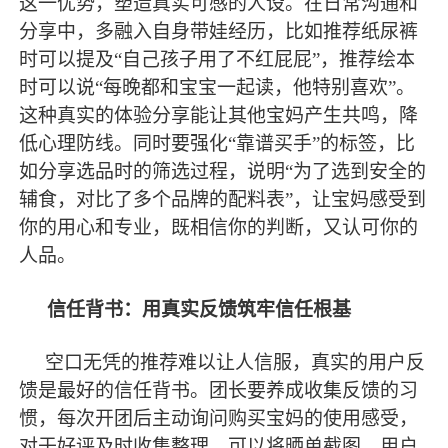
这一优势，塑造真实可感的人设。在日常沟通和
分享中，多融入自身带娃经历，比如推荐纸尿裤
时可以提及“自己孩子用了不红屁屁”，推荐绘本
时可以说“每晚都和宝宝一起读，他特别喜欢”。
这种真实的体验分享能让其他宝妈产生共鸣，降
低心理防线。同时要强化“靠谱买手”的标签，比
如分享选品时的筛选过程，说明“为了选到安全的
辅食，对比了多个品牌的配料表”，让宝妈感受到
你的用心和专业，既相信你的判断，又认可你的
人品。
信任背书：用真实反馈筑牢信任根基
空口无凭的推荐难以让人信服，真实的用户反
馈是
最
好的信任背书。团长要养成收集反馈的习
惯，每次开团后主动询问购买宝妈的使用感受，
对于好评及时收集整理。可以将晒单截图、用户