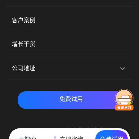
小程序商城
ERP
企微SCRM
美业培训
快消零售
社区团购
客户案例
社群圈子
企学院
海外版eLink
私域电商
餐饮行业
服装行业
心理机构
增长干货
场景
公司地址
全域获客
私域运营
交付履约
深圳总部：深圳市南山区粤海街道科兴科学园D3栋7楼
实时私域带货
数字化运营
免费试用
北京地址：北京市朝阳区朝外大街乙6号23层
Copyright © 2015-2018 深圳小鹅网络技术有限公司
All Rights Reserved. 粤ICP备15020529号