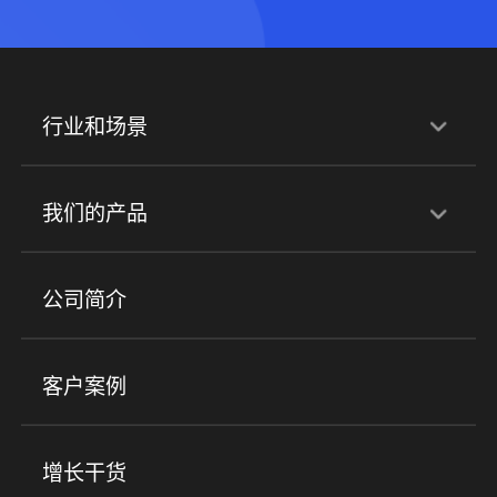
行业和场景
行业解决方案
我们的产品
培训机构
职业技能培训
兴趣培训
产品
公司简介
金融行业
政企行业
企业服务
小程序商城
ERP
企微SCRM
美业培训
快消零售
社区团购
客户案例
社群圈子
企学院
海外版eLink
私域电商
餐饮行业
服装行业
心理机构
增长干货