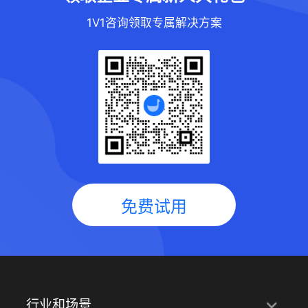
1V1咨询领取专属解决方案
免费试用
行业和场景