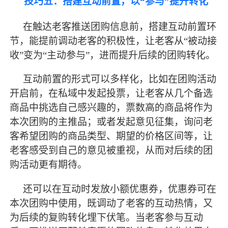
技巧五：搭建互动前置，以
“参与”提升转化
在触达老客推送团购信息前，搭建互动前置环
节，能提前调动老客的积极性，让老客从
“被动接
收”变为“主动参与”，进而提升后续的团购转化。
互动前置的形式可以多样化，比如在团购活动
开启前，在私域中发起投票，让老客从几个备选
商品中挑选自己感兴趣的，票数高的商品将作为
本次团购的主推品；或者发起意见征集，询问老
客希望团购的商品类型、期望的价格区间等，让
老客感受到自己的意见被重视，从而对后续的团
购活动更有期待。
还可以在互动时发放小额优惠券，优惠券可在
本次团购中使用，既调动了老客的互动热情，又
为后续的复购转化埋下伏笔。当老客参与互动