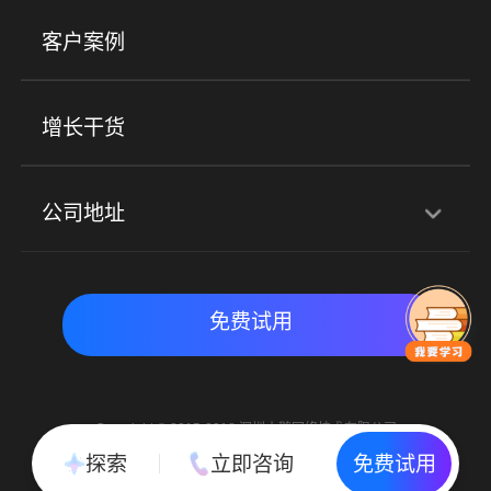
美业培训
快消零售
社区团购
客户案例
社群圈子
企学院
海外版eLink
私域电商
餐饮行业
服装行业
心理机构
增长干货
场景
公司地址
全域获客
私域运营
交付履约
深圳总部：深圳市南山区粤海街道科兴科学园D3栋7楼
实时私域带货
数字化运营
免费试用
北京地址：北京市朝阳区朝外大街乙6号23层
Copyright © 2015-2018 深圳小鹅网络技术有限公司
All Rights Reserved. 粤ICP备15020529号
探索
立即咨询
免费试用
粤公网安备 44030502002037号