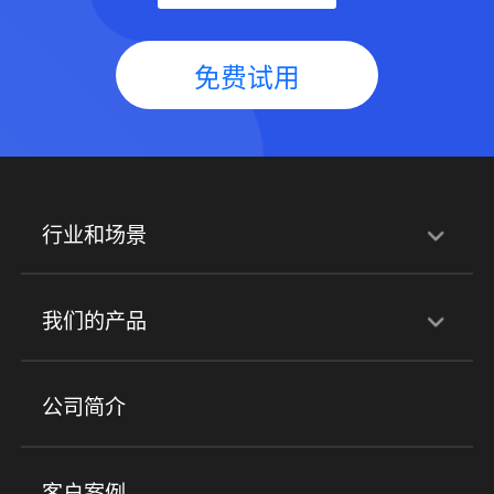
免费试用
行业和场景
行业解决方案
我们的产品
培训机构
职业技能培训
兴趣培训
产品
公司简介
金融行业
政企行业
企业服务
小程序商城
ERP
企微SCRM
美业培训
快消零售
社区团购
客户案例