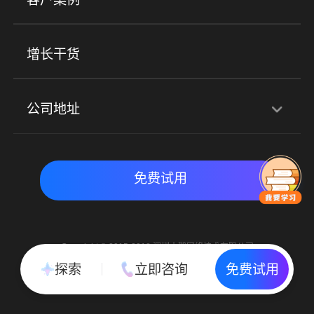
社群圈子
企学院
海外版eLink
私域电商
餐饮行业
服装行业
心理机构
增长干货
场景
公司地址
全域获客
私域运营
交付履约
深圳总部：深圳市南山区粤海街道科兴科学园D3栋7楼
实时私域带货
数字化运营
免费试用
北京地址：北京市朝阳区朝外大街乙6号23层
Copyright © 2015-2018 深圳小鹅网络技术有限公司
All Rights Reserved. 粤ICP备15020529号
探索
立即咨询
免费试用
粤公网安备 44030502002037号