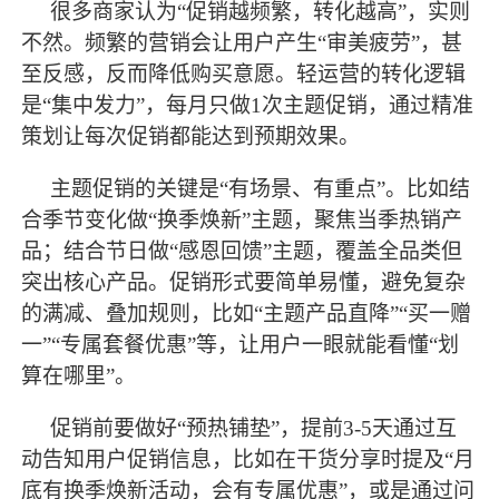
很多商家认为
“促销越频繁，转化越高”，实则
不然。频繁的营销会让用户产生“审美疲劳”，甚
至反感，反而降低购买意愿。轻运营的转化逻辑
是“集中发力”，每月只做1次主题促销，通过精准
策划让每次促销都能达到预期效果。
主题促销的关键是
“有场景、有重点”。比如结
合季节变化做“换季焕新”主题，聚焦当季热销产
品；结合节日做“感恩回馈”主题，覆盖全品类但
突出核心产品。促销形式要简单易懂，避免复杂
的满减、叠加规则，比如“主题产品直降”“买一赠
一”“专属套餐优惠”等，让用户一眼就能看懂“划
算在哪里”。
促销前要做好
“预热铺垫”，提前3-5天通过互
动告知用户促销信息，比如在干货分享时提及“月
底有换季焕新活动，会有专属优惠”，或是通过问